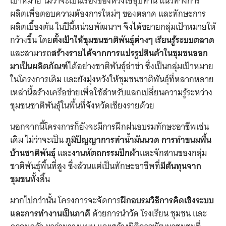
เป้าหมาย ไม่ว่าจะเป็นเรื่องของห่วงโซอุปทาน แนวทางการ
ผลิตเพื่อตอบความต้องการใหม่ๆ ของตลาด และทักษะการ
ผลิตเบื้องต้น ในปีนี้หน่วยพัฒนาฯ จึงได้ขยายกลุ่มเป้าหมายให้
กว้างขึ้น โดย
ตั้งเป้าให้ชุมชนชาติพันธุ์ต่างๆ เรียนรู้ระบบตลาด
และสามารถ
สร้างรายได้จากการแปรรูปสินค้าในชุมชนออก
มาเป็นผลิตภัณฑ์
ได้อย่างชาติพันธุ์อ่าข่า ซึ่งเป็นกลุ่มเป้าหมาย
ในโครงการเดิม และยังมุ่งหวังให้ชุมชนชาติพันธุ์ที่หลากหลาย
เหล่านี้สร้างเครือข่ายเพื่อใช้สำหรับแลกเปลี่ยนความรู้ระหว่าง
ชุมชนชาติพันธุ์ในพื้นที่จังหวัดเชียงรายด้วย
นอกจากนี้โครงการก็ยังจะมีการฝึกฝนอบรมทักษะอาชีพเช่น
เดิม ไม่ว่าจะเป็น
ภูมิปัญญาการทำน้ำมันนวด การทำขนมพื้น
บ้านชาติพันธุ์
และ
งานหัตถกรรมปักผ้า
และจักสานของกลุ่ม
ชาติพันธุ์พื้นที่สูง ซึ่งล้วนแต่เป็นทักษะอาชีพที่
มีต้นทุนจาก
ชุมชน
ทั้งสิ้น
มากไปกว่านั้น
โครงการจะจัดการ
ฝึกอบรมวิธีการคิดเชิงระบบ
และการทำงานเป็นภาคี
ด้วยการนำวัด โรงเรียน ชุมชน และ