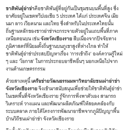
ชาติพันธุ์อ่าข่า
คือชาติพันธุ์ที่อยู่กันเป็นชุมชนบนพื้นที่สูง ซึ่ง
อาศัยอยู่ในเขตทวีปเอเชีย 5 ประเทศ ได้แก่ ประเทศจีน เมีย
นมา ลาว เวียดนาม และไทย ซึ่งสำหรับในประเทศไทยนั้น
ถิ่นฐานหลักของชาวอ่าข่าจะกระจายตัวอยู่ในแถบพื้นที่ภาค
เหนือตอนบน เช่น
จังหวัดเชียงราย
สืบเนื่องจากปัจจัยทาง
ภูมิศาสตร์ที่นิยมตั้งถิ่นฐานบนภูเขาสูงที่ห่างไกล ทำให้
ชาติพันธุ์อ่าข่าประสบปัญหาเรื่อง ‘การเข้าถึง’ องค์ความรู้ใหม่
ๆ และ ‘โอกาส’ ในการประกอบอาชีพอื่นๆ นอกเหนือไปจาก
งานด้านเกษตรกรรม
ด้วยสาเหตุนี้
เครือข่ายวัฒนธรรมมหาวิทยาลัยชนเผ่าอ่าข่า
จังหวัดเชียงราย
จึงเข้ามาสนับสนุนเพื่อช่วยให้ชาติพันธุ์อ่าข่า
ในเขตพื้นที่จังหวัดเชียงราย รู้จักการพึ่งพาตัวเอง สามารถ
วิเคราะห์ วางแผน และพัฒนาผลิตภัณฑ์ให้สอดคล้องกับ
ระบบตลาด ภายใต้โครงการพัฒนาอาชีพจากภูมิปัญญาพื้น
บ้านวิถีชนเผ่าอ่าข่า จังหวัดเชียงราย