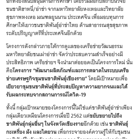
อีกทั้งยังสนับสนุนด้านการศึกษา โดยร่วมมือกับสถาบันวิจัย
ชนชาติฮาหนี่/อ่าข่า จากมหาวิทยาลัยหงเหอและวิทยาลัย
สุขภาพหงเหอ มณฑลยูนนาน ประเทศจีน เพื่อมอบทุนการ
ศึกษาให้เยาวชนชาติพันธุ์อ่าข่าไทย ด้านสาธารณสุขสุขภาพ
ระดับปริญญาตรีที่ประเทศจีนอีกด้วย
โครงการดังกล่าวภายใต้การดูแลของเครือข่ายวัฒนธรรม
มหาวิทยาลัยชนเผ่าอ่าข่า จัดว่าประสบความสำเร็จอย่างมี
ประสิทธิภาพ เครือข่ายฯ จึงนำมาต่อยอดเป็นโครงการใหม่ นั่น
คือ
โครงการ “พัฒนาผลิตภัณฑ์และการตลาดในระบบเครือ
ข่ายเศรษฐกิจชุมชนชาติพันธุ์เชียงราย”
โดยมีเป้าหมายเพื่อ
เยียวยาชุมชนชาติพันธุ์ที่ประสบปัญหาความยากจนและได้
รับผลกระทบจากสถานการณ์โควิด-19
ทั้งนี้ กลุ่มเป้าหมายของโครงการนี้ไม่ใช่แค่ชาติพันธุ์อ่าข่าเพียง
กลุ่มเดียวเหมือนโครงการเมื่อปี 2562 แต่
ขยับขยายไปถึง
ชาติพันธุ์กลุ่มอื่นๆ ในจังหวัดเชียงราย
อีกด้วย เช่น
ชาติพันธุ์
กะเหรี่ยง ม้ง และไตยวน
เพื่อกระจายองค์ความรู้ให้กับชุมชน