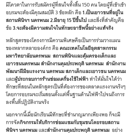
มีโควตาในการรับสมัครผู้ที่สนใจทั้งสิ้น 150 คน โดยผู้ที่เข้าเข้า
อบรมจะต้องมีคุณสมบัติ 3 ข้อหลัก คือ
1.เป็นเยาวชนที่อยู่ใน
สถานพินิจฯ นครพนม 2.มีอายุ 15 ปีขึ้นไป
และสิ่งที่สำคัญคือ
ข้อ
3.จะต้องมีความสนใจในทักษะอาชีพนี้อย่างแท้จริง
หลักสูตรของโครงการมีความพิเศษคือเป็นการร่วมวางแผน
ของหลากหลายองค์กร คือ
คณะเทคโนโลยีอุตสาหกรรม
มหาวิทยาลัยนครพนม
สถานพินิจและคุ้มครองเด็กและ
เยาวชนนครพนม
สำนักงานคุมประพฤติ นครพนม
สำนักงาน
พัฒนาฝีมือแรงงาน นครพนม
สภาเด็กและเยาวชน นครพนม
และ
ผู้ประกอบการร้านซ่อมเครื่องใช้ไฟฟ้า
ทำให้มั่นใจได้ว่า
ทักษะที่สอนในหลักสูตรเป็นที่ต้องการของตลาดแรงงานจริงๆ
โดยการอบรมจะเริ่มสอนตั้งแต่พื้นฐานด้านไฟฟ้าไปจนถึงการ
ลงพื้นที่ปฏิบัติงานจริง
นอกจากนี้เมื่อนักเรียนมีทักษะที่ชำนาญมากเพียงพอ ก็จะมี
การจัด
กิจกรรมให้บริการซ่อมแซมกับชุมชนโดยรอบสถาน
พินิจฯ
นครพนม
และ
สำนักงานคุมประพฤติ นครพนม
อย่าง