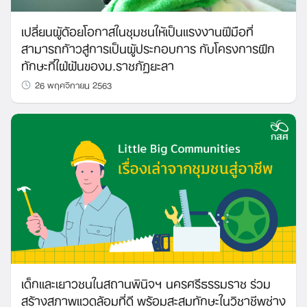
เปลี่ยนผู้ด้อยโอกาสในชุมชนให้เป็นแรงงานฝีมือที่
สามารถก้าวสู่การเป็นผู้ประกอบการ กับโครงการฝึก
ทักษะที่ใฝ่ฝันของม.ราชภัฏยะลา
26 พฤศจิกายน 2563
เด็กและเยาวชนในสถานพินิจฯ นครศรีธรรมราช ร่วม
สร้างสภาพแวดล้อมที่ดี พร้อมสะสมทักษะในวิชาชีพช่าง