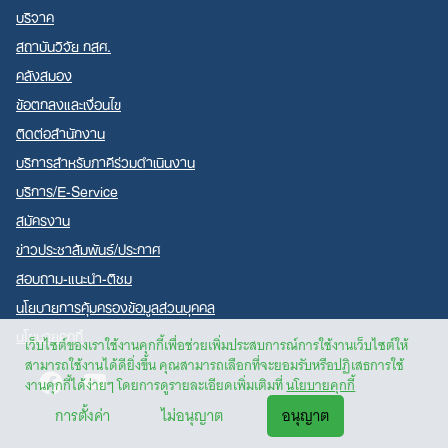
บริจาค
สถาบันวิจัย กสศ.
คลังสมอง
ข้อตกลงและเงื่อนไข
ติดต่อสำนักงาน
บริการสำหรับภาคีร่วมดำเนินงาน
บริการ/E-Service
สมัครงาน
ข่าวประชาสัมพันธ์/ประกาศ
สอบถาม-แนะนำ-ติชม
นโยบายการคุ้มครองข้อมูลส่วนบุคคล
นโยบายคุกกี้
เว็บไซต์ของเราใช้งานคุกกี้เพื่อช่วยเพิ่มประสบการณ์การใช้งานเว็บไซต์ให้
สามารถใช้งานได้ดียิ่งขึ้น คุณสามารถเลือกที่จะยอมรับหรือปฏิเสธการใช้
Facebook
Youtube
งานคุกกี้ได้ง่ายๆ โดยการดูรายละเอียดเพิ่มเติมที่
นโยบายคุกกี้
การตั้งค่า
ไม่อนุญาต
อนุญาต