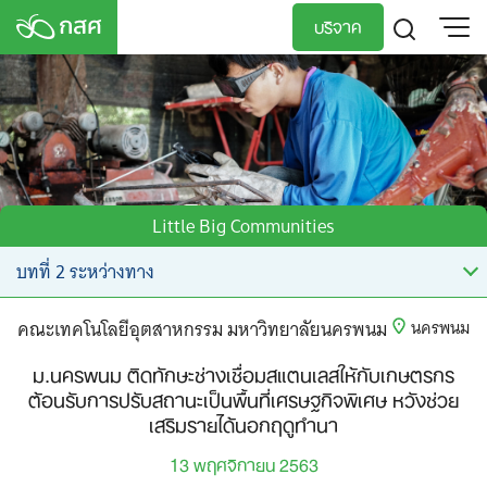
Skip
บริจาค
to
content
TH
EN
Little Big Communities
คณะเทคโนโลยีอุตสาหกรรม มหาวิทยาลัยนครพนม
นครพนม
ม.นครพนม ติดทักษะช่างเชื่อมสแตนเลสให้กับเกษตรกร
ต้อนรับการปรับสถานะเป็นพื้นที่เศรษฐกิจพิเศษ หวังช่วย
เสริมรายได้นอกฤดูทำนา
13 พฤศจิกายน 2563