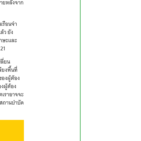
ภายหลังจาก
นเรือนจำ
้ว ยัง
ทักษะและ
 21
ลี่ยน
งพื้นที่
ของผู้ต้อง
งผู้ต้อง
าคตเราอาจจะ
ฑสถานบำบัด