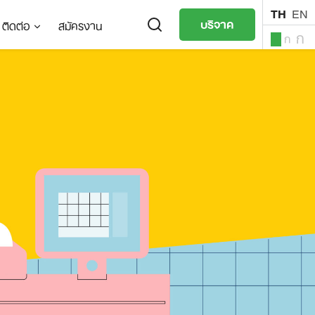
TH
EN
บริจาค
ติดต่อ
สมัครงาน
ก
ก
ก
TH
EN