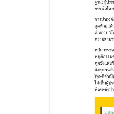
ฐานะผู้ปร
การพ้นโทษ
การนำองค์ค
สุดท้ายแล้
เป็นการ ‘อ
ความสามารถ
หลักการของ
พฤติกรรมจน
คุมขังแต่เพ
ขังทุกคนด้
โทษก็จำเป็
ได้เห็นผู
พิเศษลำปาง