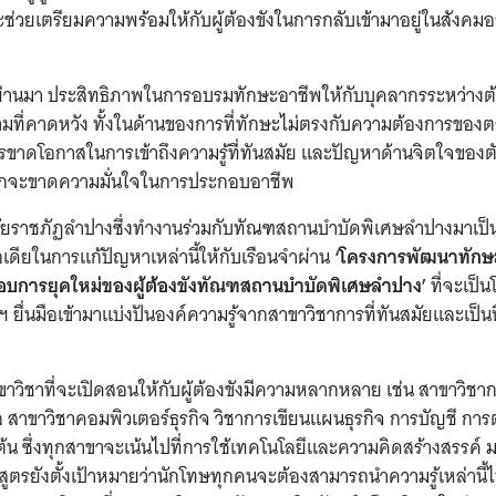
จะช่วยเตรียมความพร้อมให้กับผู้ต้องขังในการกลับเข้ามาอยู่ในสังคม
่ผ่านมา ประสิทธิภาพในการอบรมทักษะอาชีพให้กับบุคลากรระหว่างต
ามที่คาดหวัง ทั้งในด้านของการที่ทักษะไม่ตรงกับความต้องการของ
ขาดโอกาสในการเข้าถึงความรู้ที่ทันสมัย และปัญหาด้านจิตใจของตั
่มักจะขาดความมั่นใจในการประกอบอาชีพ
ัยราชภัฏลำปางซึ่งทำงานร่วมกับทัณฑสถานบำบัดพิเศษลำปางมาเป็
ไอเดียในการแก้ปัญหาเหล่านี้ให้กับเรือนจำผ่าน
‘โครงการพัฒนาทักษ
ะกอบการยุคใหม่ของผู้ต้องขังทัณฑสถานบำบัดพิเศษลำปาง’
ที่จะเป็น
 ยื่นมือเข้ามาแบ่งปันองค์ความรู้จากสาขาวิชาการที่ทันสมัยและเป็นท
ขาวิชาที่จะเปิดสอนให้กับผู้ต้องขังมีความหลากหลาย เช่น สาขาวิชา
ทัล สาขาวิชาคอมพิวเตอร์ธุรกิจ วิชาการเขียนแผนธุรกิจ การบัญชี กา
็นต้น ซึ่งทุกสาขาจะเน้นไปที่การใช้เทคโนโลยีและความคิดสร้างสรรค์ 
ักสูตรยังตั้งเป้าหมายว่านักโทษทุกคนจะต้องสามารถนำความรู้เหล่านี้