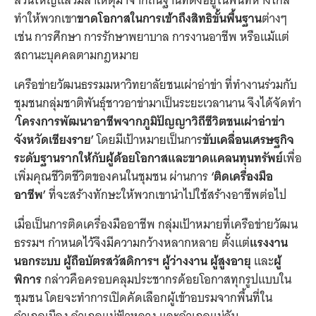
ส่วนใหญ่แล้วมีสาเหตุมาจากถิ่นฐานที่ตั้งอยู่ในพื้นที่ห่างไกล
ทำให้พวกเขา
ขาดโอกาสในการเข้าถึงสิทธิขั้นพื้นฐาน
ต่างๆ
เช่น การศึกษา การรักษาพยาบาล การงานอาชีพ หรือแม้แต่
สถานะบุคคลตามกฎหมาย
เครือข่ายวัฒนธรรมมหาวิทยาลัยชนเผ่าอ่าข่า ที่ทำงานร่วมกับ
ชุมชนกลุ่มชาติพันธุ์ชาวอาข่ามาเป็นระยะเวลานาน จึงได้จัดทำ
‘โครงการพัฒนาอาชีพจากภูมิปัญญาวิถีชีวิตชนเผ่าอ่าข่า
จังหวัดเชียงราย’
โดยมีเป้าหมายเป็นการ
ขับเคลื่อนเศรษฐกิจ
ระดับฐานรากให้กับผู้ด้อยโอกาสและขาดแคลนทุนทรัพย์
เพื่อ
เพิ่มคุณชีวิตชีวิตของคนในชุมชน ผ่านการ
‘ติดเครื่องมือ
อาชีพ’
ที่จะสร้างทักษะให้พวกเขานำไปใช้สร้างอาชีพต่อไป
เมื่อเป็นการติดเครื่องมืออาชีพ กลุ่มเป้าหมายที่เครือข่ายวัฒน
ธรรมฯ กำหนดไว้จึงมีความกว้างหลากหลาย ตั้งแต่
แรงงาน
นอกระบบ ผู้ถือบัตรสวัสดิการฯ ผู้ว่างงาน ผู้สูงอายุ
และ
ผู้
พิการ
กล่าวคือครอบคลุมประชากรด้อยโอกาสทุกรูปแบบใน
ชุมชน โดยจะทำการเปิดคัดเลือกผู้เข้าอบรมจากพื้นที่ใน