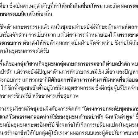
ี่ยว
ซึ่งเป็นสาเหตุสำคัญที่ทำให้
หน้าดินเสื่อมโทรม
และเกิด
ผลกระท
ของระบบนิเวศ
ในท้องถิ่น
ีพด้านเกษตรกรรมแล้ว คนในชุมชนตำบลยังมีทักษะด้านงานหัตถก
เครื่องจักสาน การเย็บหมวก แต่ไม่สามารถจำหน่ายเองได้
เพราะขาด
้ประกอบการ
ต้องส่งให้พ่อค้าคนกลางเป็นฝ่ายจัดจำหน่าย ซึ่งก่อให้เกิ
ี่คนในชุมชนควรจะได้รับ
้นที่ของ
กลุ่มวิสาหกิจชุมชนกลุ่มเกษตรกรธรรมชาติตำบลป่าสั
ก
พบว
่าสัก แม้ว่าจะยังมีปัญหาด้านการทำเกษตรเคมีเชิงเดี่ยว และปัญห
ประกอบการ แต่พวกเขาก็
มีศักยภาพที่สามารถนำมาพัฒนาเพื่อต่อย
ได้ อีกทั้งชุมชนยังตั้งอยู่ใกล้นิคมอุตสาหกรรม ซึ่งมีกลุ่มผู้บริโภคจ
คอาหารอินทรีย์ หรืออาหารเพื่อสุขภาพ
้ ทางกลุ่มวิสาหกิจชุมชนจึงต้องการจัดทำ “
โครงการยกระดับชุมชนเกษ
นิเวศวัฒนธรรมตลอดห่วงโซ่ของชุมชน ตำบลป่าสัก จังหวัดลำพูน
” ข
มชนเป็นชุมชนเกษตรอินทรีย์ ซึ่งจะก่อให้เกิดการเปลี่ยนแปลงในชุมช
น สร้างอาชีพให้กับกลุ่มผู้ใช้แรงงานนอกระบบและผู้ด้อยโอกาสบน