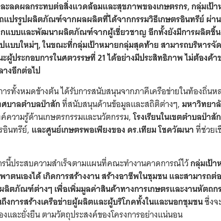
ยและลดผลกระทบต่อสิ่งแวดล้อมและสุขภาพของเกษตรกร, กลุ่มเป้าหม
แปรรูปผลิตภัณฑ์จากผลผลิตที่ได้จากกรรมวิธีเกษตรอินทรีย์ ผ่
กแบบและพัฒนาผลิตภัณฑ์จากผู้เชี่ยวชาญ อีกทั้งยังมีการผลิตชิ้
ปแบบใหม่ๆ, ในขณะที่กลุ่มเป้าหมายกลุ่มสุดท้าย สามารถบริหารจั
นะผู้ประกอบการในศตวรรษที่ 21 ได้อย่างมีประสิทธิภาพ ไม่ต้องค้
ลางอีกต่อไป
การทั้งหมดข้างต้น ได้รับการสนับสนุนจากภาคีเครือข่ายในท้องถิ่น
ทศบาลตำบลป่าสัก
ที่สนับสนุนด้านข้อมูลและสถิติต่างๆ,
มหาวิทยาลั
งค์ความรู้ด้านเกษตรกรรมและนวัตกรรม,
โรงเรียนในเขตตำบลป่าสัก
รอินทรีย์,
และศูนย์เกษตรพอเพียงของ ดร.เทียม โชควัฒนา
ที่ช่วยเ
รนี้ประสบความสำเร็จตามแผนที่คณะทำงานคาดการณ์ไว้
กลุ่มเป้
งพาตนเองได้ เกิดการสร้างงาน สร้างอาชีพในชุมชน และสามารถต่อ
ลิตภัณฑ์ต่างๆ เพื่อเพิ่มมูลค่าสินค้าทางการเกษตรและงานหัตถกร
ึงการสร้างเครือข่ายผู้ผลิตและผู้บริโภคทั้งในและนอกชุมชน
ซึ่งจ
่องและยั่งยืน ตามวัตถุประสงค์ของโครงการอย่างแน่นอน