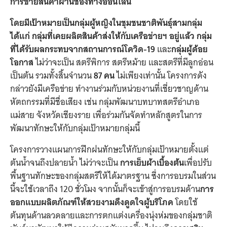
การขายสินค้าผ่านช่องทางออนไลน์
โดยมีเป้าหมายเป็นกลุ่มผู้หญิงในชุมชนชาติพันธุ์สามกลุ่ม
ได้แก่ กลุ่มที่เคยผลิตสินค้าส่งให้กับเครือข่ายฯ อยู่แล้ว กลุ่ม
ที่ได้รับผลกระทบจากสถานการณ์โควิด-19
และ
กลุ่มผู้ด้อย
โอกาส
ไม่ว่าจะเป็น สตรีพิการ สตรีหม้าย และสตรีที่มีลูกอ่อน
เป็นต้น รวมทั้งสิ้นจำนวน
87 คน
ไม่เพียงเท่านั้น โครงการดัง
กล่าวยังมีเครือข่าย ทำงานร่วมกับหน่วยงานที่เชี่ยวชาญด้าน
หัตถกรรมที่มีชื่อเสียง เช่น กลุ่มพัฒนาบทบาทสตรีอำเภอ
แม่สาย จังหวัดเชียงราย เพื่อร่วมกันจัดทำหลักสูตรในการ
พัฒนาทักษะให้กับกลุ่มเป้าหมายกลุ่มนี้
โครงการวางแผนการฝึกฝนทักษะให้กับกลุ่มเป้าหมายตั้งแต่
ต้นน้ำจนถึงปลายน้ำ ไม่ว่าจะเป็น
การเย็บผ้าเบื้องต้น
เพื่อปรับ
พื้นฐานทักษะของกลุ่มสตรีให้ได้มาตรฐาน ซึ่งการอบรมในส่วน
นี้จะใช้เวลาถึง 120 ชั่วโมง จากนั้นก็จะเข้าสู่การอบรมด้าน
การ
ออกแบบผลิตภัณฑ์ให้สวยงามดึงดูดใจผู้บริโภค
โดยใช้
ต้นทุนด้านลวดลายและการตกแต่งเครื่องนุ่งห่มของกลุ่มชาติ