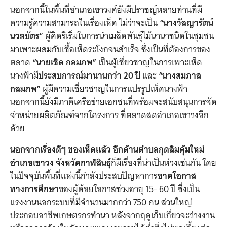
นอกจากนี้ในพื้นที่อำเภอเขาวงศ์ยังมีปราชญ์หลายท่านที่มี
ความรู้ความสามารถในเรื่องเห็ด ไม่ว่าจะเป็น
“นางวัลญารัตน์
นวลบัตร”
ผู้คิดริเริ่มในการนำเมล็ดพันธุ์ไม้นานาชนิดในชุมชน
มาเพาะผสมกับเชื้อเห็ดระโงกจนสำเร็จ ซึ่งเป็นที่ต้องการของ
ตลาด
“นายเชิด กลมภพ”
เป็นผู้เชี่ยวชาญในการเพาะเห็ด
นางฟ้ามี
ประสบการณ์มานานกว่า 20 ปี
และ
“นางสมภาส
กลมภพ”
ผู้มีความเชี่ยวชาญในการแปรรูปเห็ดนางฟ้า
นอกจากนี้ยังมีภาคีเครือข่ายเอกชนที่พร้อมจะสนับสนุนการจัด
จำหน่ายผลิตภัณฑ์จากโครงการ ที่ตลาดสดอำเภอเขาวงอีก
ด้วย
นอกจากเรื่องดีๆ ของเห็ดแล้ว อีกด้านตำบลกุดสิมคุ้มใหม่
อำเภอเขาวง จังหวัดกาฬสินธุ์
ก็มีเรื่องที่น่าเป็นห่วงเช่นกัน โดย
ในปัจจุบันพื้นที่แห่งนี้กำลังประสบปัญหาการ
ขาดโอกาส
ทางการศึกษา
ของผู้ด้อยโอกาสช่วงอายุ 15- 60 ปี ซึ่งเป็น
แรงงานนอกระบบที่มีจำนวนมากกว่า 750 คน ส่วนใหญ่
ประกอบอาชีพเกษตรกรทำนา หลังจากฤดูเก็บเกี่ยวจะว่างงาน