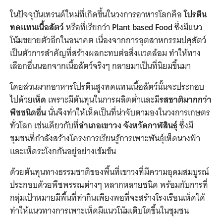
ในปัจจุบันเทรนด์ใหม่ที่เกิดขึ้นในวงการอาหารโลกคือ
โปรตีน
ทดแทนเนื้อสัตว์
หรือที่เรียกว่า
Plant based Food
ซึ่งมีแนว
โน้มขยายตัวอีกในอนาคต เนื่องจากการอุตสาหกรรมปศุสัตว์
เป็นตัวการสำคัญที่สร้างผลกะทบต่อสิ่งแวดล้อม ทำให้ทาง
เลือกอื่นนอกจากเนื้อสัตว์จริงๆ กลายมาเป็นที่นิยมขึ้นมา
โดยส่วนมากอาหารโปรตีนสูงทดแทนเนื้อสัตว์นั้นจะประกอบ
ไปด้วย
เห็ด
เพราะมีต้นทุนในการผลิตต่ำและมี
รสชาติมากกว่า
พืชชนิดอื่น
นั่นจึงทำให้เห็ดเป็นที่น่าจับตามองในวงการเกษตร
ทั่วโลก เช่นเดียวกับที่
อำเภอเขาวง จังหวัดกาฬสินธุ์
ซึ่งมี
ชุมชนที่กำลังสร้างโครงการเรียนรู้การเพาะพันธุ์เห็ดนางฟ้า
และเห็ดระโงกกันอยู่อย่างเข้มข้น
ด้วยต้นทุนทางธรรมชาติของพื้นที่เขาวงที่มีความอุดมสมบูรณ์
ประกอบด้วยพืชพรรณต่างๆ หลากหลายชนิด พร้อมกับการที่
กลุ่มเป้าหมายมีพื้นที่ทำกินเพียงพอที่จะสร้างโรงเรือนเห็ดได้
ทำให้แนวทางการเพาะเห็ดมีแนวโน้มเติบโตขึ้นในชุมชน