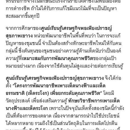
หรือรอการจ้างในลักษณะแรงงานรายได้ต่ำซึ่งไม่พอเลี้ยงต่อ
การดำรงชีพ ถ้าไม่ได้รับการแก้ไขมีแนวโน้มที่จะเป็นปัญหา
สะสมมากขึ้นทุกปี
จากการศึกษาของ
ศูนย์เรียนรู้เศรษฐกิจพอเพียงปราชญ์
สุขภาพเขาวง
หน่วยพัฒนาอาชีพในพื้นที่พบว่า ในการจะแก้
ปัญหาของชุมชนนี้ จำเป็นต้องสร้างทักษะอาชีพใหม่ให้กับคน
กลุ่มนี้ ซึ่งต้นทุนของชุมชนอย่างความรู้ด้านเห็ดนับว่าเป็นองค์
ความรู้ที่
เหมาะสมกับการพัฒนาคุณภาพชีวิต
ของกลุ่มเป้า
หมายอย่างมาก เนื่องจากใช้ต้นทุนไม่สูงและง่ายต่อการเรียนรู้
ศูนย์เรียนรู้เศรษฐกิจพอเพียงปราชญ์สุขภาพเขาวง
จึงได้ก่อ
ตั้ง
“โครงการ
พัฒนาอาชีพเพาะเห็ดนางฟ้าและเห็ด
ธรรมชาติ (เห็ดระโงก) เพื่อยกระดับคุณภาพชีวิต”
โดยมี
วัตถุประสงค์ เพื่อส่งเสริมความรู้
ทักษะวิชาชีพการเพาะเห็ด
นางฟ้าและเห็ดระโงก
เพราะในปัจจุบันเห็ดทั้งสองชนิดนี้กำลัง
เป็นที่ต้องการของตลาด เนื่องจากสามารถนำไปใช้ประโยชน์
ได้หลากหลาย รวมถึงใช้เป็นส่วนวัตถุดิบในการผลิตโปรตีน