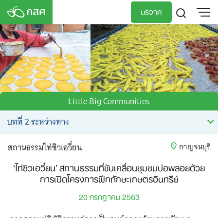
Skip
บริจาค
to
content
TH
EN
Little Big Communities
สถานธรรมไท่ซิวเอวี๋ยน
กาญจนบุรี
‘ไท่ซิวเอวี๋ยน’ สถานธรรมที่ขับเคลื่อนชุมชมบ่อพลอยด้วย
การเปิดโครงการฝึกทักษะเกษตรอินทรีย์
20 กรกฎาคม 2563