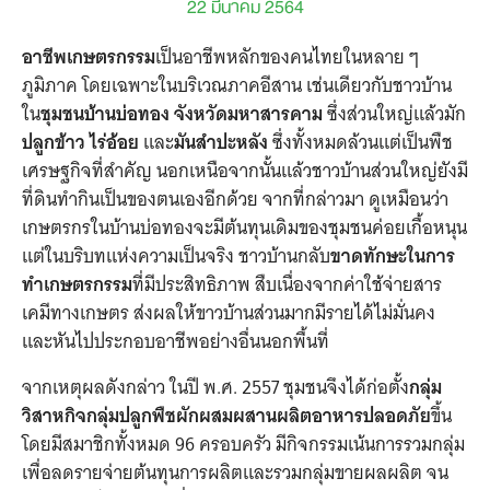
22 มีนาคม 2564
อาชีพเกษตรกรรม
เป็นอาชีพหลักของคนไทยในหลาย ๆ
ภูมิภาค โดยเฉพาะในบริเวณภาคอีสาน เช่นเดียวกับชาวบ้าน
ใน
ชุมชนบ้านบ่อทอง จังหวัดมหาสารคาม
ซึ่งส่วนใหญ่แล้วมัก
ปลูกข้าว ไร่อ้อย
และ
มันสำปะหลัง
ซึ่งทั้งหมดล้วนแต่เป็นพืช
เศรษฐกิจที่สำคัญ นอกเหนือจากนั้นแล้วชาวบ้านส่วนใหญ่ยังมี
ที่ดินทำกินเป็นของตนเองอีกด้วย จากที่กล่าวมา ดูเหมือนว่า
เกษตรกรในบ้านบ่อทองจะมีต้นทุนเดิมของชุมชนค่อยเกื้อหนุน
แต่ในบริบทแห่งความเป็นจริง ชาวบ้านกลับ
ขาดทักษะในการ
ทำเกษตรกรรม
ที่มีประสิทธิภาพ สืบเนื่องจากค่าใช้จ่ายสาร
เคมีทางเกษตร ส่งผลให้ขาวบ้านส่วนมากมีรายได้ไม่มั่นคง
และหันไปประกอบอาชีพอย่างอื่นนอกพื้นที่
จากเหตุผลดังกล่าว ในปี พ.ศ. 2557 ชุมชนจึงได้ก่อตั้ง
กลุ่ม
วิสาหกิจ
กลุ่มปลูกพืชผักผสมผสานผลิตอาหารปลอดภัย
ขึ้น
โดยมีสมาชิกทั้งหมด 96 ครอบครัว มีกิจกรรมเน้นการรวมกลุ่ม
เพื่อลดรายจ่ายต้นทุนการผลิตและรวมกลุ่มขายผลผลิต จน