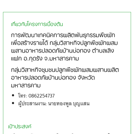
เกี่ยวกับโครงการเบื้องต้น
การพัฒนาเทคนิคการผลิตพันธุกรรมพืชผัก
เพื่อสร้างรายได้ กลุ่มวิสาหกิจปลูกพืชผักผสม
ผสานอาหารปลอดภัยบ้านบ่อทอง ตำบลเลิง
แฝก อ.กุดรัง จ.มหาสารคาม
กลุ่มวิสาหกิจชุมชนปลูกพืชผักผสมผสานผลิต
อาหารปลอดภัยบ้านบ่อทอง จังหวัด
มหาสารคาม
โทร: 0862254737
ผู้ประสานงาน: นายทองพูล บุญแสน
เป้าประสงค์