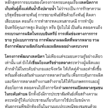
หลักสูตรการอบรมของโครงการครอบคลุมเรื่อง
เทคนิคการ
เก็บพันธุ์ตั้งแต่ต้นน้ำถึงปลายน้ำ
ไม่ว่าจะเป็น การรักษาความ
บริสุทธิ์ของสายพันธุ์ การขยายพันธ์พืชด้วยกิ่งพันธุ์ ติดตา
เสียบยอด ตอนกิ่ง การทำสารทดแทนสารเคมี การทำปุ๋ย
อินทรีย์คุณภาพสูง ดินปลูก หรือ ปุ๋ยใบไม้ เป็นต้น ตลอดจนถึง
กระบวนการผลิตในระบบอินทรีย์ การเพิ่มช่องทางการการ
ขาย รูปแบบการขาย การพัฒนาผลผลิตที่หลากหลาย รวม
ถึงการพัฒนาผลิตภัณฑ์และผลิตผลอย่างครบวงจร
โครงการพัฒนาเทคนิคฯ
ไม่เพียงแต่จะมอบความรู้อย่างเดียว
เท่านั้น แต่ ยังได้
เชื่อมโยงเครือข่ายตลาด
ระหว่างผู้ผลิตและ
ค้ากล้าไม้ในระดับอำเภอและจังหวัด ให้เกิดคู่ค้าและคำสั่งซื้อ
พร้อมทั้งส่งเสริมทำแผนการตลาดร่วมกัน เพื่อกระตุ้นการผลิต
และจัดการตลาดสร้างงานสร้างรายได้ให้กับเกษตรกรและผู้
ด้อยโอกาส ตลอดจนไปถึงการจัดทำ
มหกรรมเปิดตลาดชุมชน
ในระดับตำบล
อีกทั้งยังมีการประชาสัมพันธ์เพื่อสร้างความ
ตระหนักรู้ให้แก่ประชาชนเกี่ยวกับการใช้ประโยชน์จาก
พันธุกรรมพืชผักท้องถิ่นในงานบุญประเพณีของชุมชนด้วย