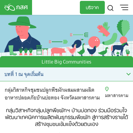
Skip
บริจาค
to
content
TH
EN
Little Big Communities
กลุ่มวิสาหกิจชุมชนปลูกพืชผักผสมผสานผลิต
มหาสารคาม
อาหารปลอดภัยบ้านบ่อทอง จังหวัดมหาสารคาม
กลุ่มวิสาหกิจกลุ่มปลูกพืชผักฯ บ้านบ่อทอง ร่วมมือร่วมใจ
พัฒนาเทคนิคการผลิตพันธุกรรมพืชผัก สู่การสร้างรายได้
สร้างชุมชนเข้มแข็งด้วยตนเอง