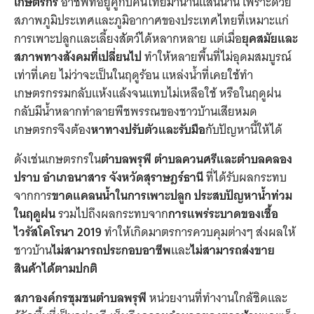
เกษตรกร
อาชีพที่อยู่คู่กับคนไทยมานานแสนนาน เพราะด้วย
สภาพภูมิประเทศและภูมิอากาศของประเทศไทยที่เหมาะแก่
การเพาะปลูกและเลี้ยงสัตว์ได้หลากหลาย แต่เมื่อ
ยุคสมัยและ
สภาพทางสังคมที่เปลี่ยนไป
ทำให้หลายพื้นที่ไม่อุดมสมบูรณ์
เท่าที่เคย ไม่ว่าจะเป็นในฤดูร้อน แหล่งน้ำที่เคยใช้ทำ
เกษตรกรรมกลับแห้งแล้งจนแทบไม่เหลือใช้ หรือในฤดูฝน
กลับมีน้ำหลากทำลายพืชพรรณของชาวบ้านเสียหมด
เกษตรกรจึงต้อง
หาทางปรับตัวและรับมือ
กับปัญหานี้ให้ได้
ดังเช่นเกษตรกรใน
ตำบลพรุพี ตำบลควนศรีและตำบลคลอง
ปราบ อำเภอนาสาร จังหวัดสุราษฎร์ธานี
ที่ได้รับผลกระทบ
จากการ
ขาดแคลนน้ำในการเพาะปลูก
ประสบปัญหาน้ำท่วม
ในฤดูฝน
รวมไปถึงผลกระทบจาก
การแพร่ระบาดของเชื้อ
ไวรัสโคโรนา 2019
ทำให้เกิดมาตรการควบคุมต่างๆ ส่งผลให้
ชาวบ้าน
ไม่สามารถประกอบอาชีพ
และ
ไม่สามารถส่งขาย
สินค้าได้ตามปกติ
สภาองค์กรชุมชนตำบลพรุพี
หน่วยงานที่ทำงานใกล้ชิดและ