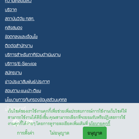
บริจาค
สถาบันวิจัย กสศ.
คลังสมอง
ข้อตกลงและเงื่อนไข
ติดต่อสำนักงาน
บริการสำหรับภาคีร่วมดำเนินงาน
บริการ/E-Service
สมัครงาน
ข่าวประชาสัมพันธ์/ประกาศ
สอบถาม-แนะนำ-ติชม
นโยบายการคุ้มครองข้อมูลส่วนบุคคล
นโยบายคุกกี้
เว็บไซต์ของเราใช้งานคุกกี้เพื่อช่วยเพิ่มประสบการณ์การใช้งานเว็บไซต์ให้
สามารถใช้งานได้ดียิ่งขึ้น คุณสามารถเลือกที่จะยอมรับหรือปฏิเสธการใช้
Facebook
Youtube
งานคุกกี้ได้ง่ายๆ โดยการดูรายละเอียดเพิ่มเติมที่
นโยบายคุกกี้
การตั้งค่า
ไม่อนุญาต
อนุญาต