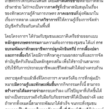
เกษตรกรให้กับคนในพื้นที่ โดยมี
ภาคีเครือข่าย
หลายภาคส่วน
เข้ามาช่วย ไม่ว่าจะเป็นจาก
ภาครัฐ
ที่เข้ามาสนับสนุนในเรื่อง
ของทักษะความรู้ด้านการเกษตร
ภาคเอกชน
ที่มุ่งพัฒนาใน
เรื่องการตลาด และ
ภาควิชาการ
ที่ให้ความรู้เรื่องการจัดทำ
บัญชีครัวเรือนกับคนในพื้นที่
โดยโครงการฯ ได้ร่วมกับชุมชนและภาคีเครือข่ายออกแบบ
หลักสูตรเกษตรกรรม
ตามความต้องการของชุมชน ได้แก่
การ
อบรมพัฒนาทักษะอาชีพการปลูกผักอินทรีย์ การเลี้ยงปลา
และการเลี้ยงไก่
โดยมีการศึกษาดูงานนอกสถานที่และการจัด
ทำบัญชีครัวเรือนเป็นหลักสูตรเสริม เพื่อให้ชาวบ้านสามารถ
ปรับใช้กับการประกอบอาชีพและชีวิตส่วนตัวได้อย่างครบถ้วน
เพราะสุดท้ายแล้วสิ่งที่โครงการฯ คาดหวังคือ การที่กลุ่มเป้า
หมาย
มีความรู้และทักษะเพิ่มขึ้น
จากกิจกรรมครั้งนี้ สามารถ
สร้างรายได้ลดรายจ่าย
ครอบครัวลง แก้ไขปัญหาที่เกิดขึ้นได้
อย่างเป็นระบบรวมถึงรับมือกับภัยธรรมชาติได้เป็นอย่างดี และ
ถ้าหากทั้งหมดนี้สามารถพัฒนาได้สำเร็จ จนกระทั่งชุมชน