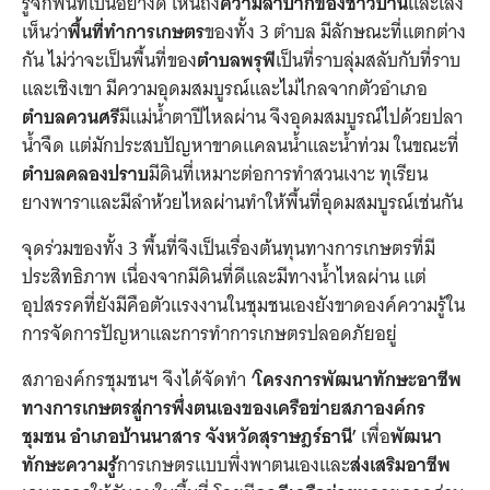
รู้จักพื้นที่เป็นอย่างดี เห็นถึง
ความลำบากของชาวบ้าน
และเล็ง
เห็นว่า
พื้นที่ทำการเกษตร
ของทั้ง 3 ตำบล มีลักษณะที่แตกต่าง
กัน ไม่ว่าจะเป็นพื้นที่ของ
ตำบลพรุพี
เป็นที่
ราบลุ่มสลับกับที่ราบ
และเชิงเขา มีความอุดมสมบูรณ์และไม่ไกลจากตัวอำเภอ
ตำบลควนศรี
มีแม่น้ำตาปีไหลผ่าน จึงอุดมสมบูรณ์ไปด้วยปลา
น้ำจืด แต่มักประสบปัญหาขาดแคลนน้ำและน้ำท่วม ในขณะที่
ตำบลคลองปราบ
มีดินที่เหมาะต่อการทำสวนเงาะ ทุเรียน
ยางพาราและมีลำห้วยไหลผ่านทำให้พื้นที่อุดมสมบูรณ์เช่นกัน
จุดร่วมของทั้ง
3
พื้นที่จึงเป็นเรื่องต้นทุนทางการเกษตรที่มี
ประสิทธิภาพ เนื่องจากมีดินที่ดีและมีทางน้ำไหลผ่าน
แต่
อุปสรรคที่ยังมีคือตัวแรงงานในชุมชนเองยังขาดองค์ความรู้ใน
การจัดการปัญหาและการทำการเกษตรปลอดภัยอยู่
สภาองค์กรชุมชนฯ จึงได้จัดทำ
‘โครงการ
พัฒนาทักษะอาชีพ
ทางการเกษตรสู่การพึ่งตนเองของเครือข่ายสภาองค์กร
ชุมชน อำเภอบ้านนาสาร จังหวัดสุราษฎร์ธานี
’
เพื่อ
พัฒนา
ทักษะความรู้
การเกษตรแบบพึ่งพาตนเองและ
ส่งเสริมอาชีพ