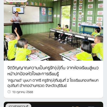
จิตวิญญาณความเป็นครูรัก(ษ์)ถิ่น จากห้องเรียนสู่แนว
หน้าปกป้องหัวใจและการเรียนรู้
‘ครูมายด์’ บุษบา ดาศรี ครูรัก(ษ์)ถิ่นรุ่นที่ 2 โรงเรียนกองทัพบก
อุปถัมภ์ อำเภอบ้านกรวด จังหวัดบุรีรัมย์
10 ตุลาคม 2568
ข่าวสารความรู้