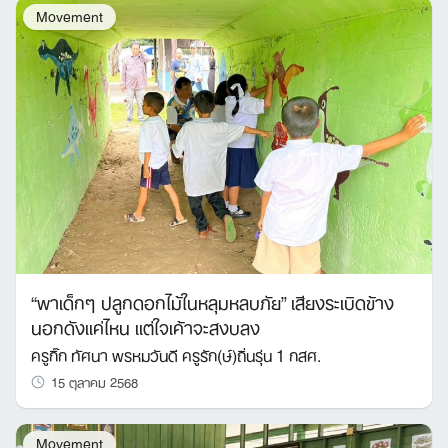
Movement
“พาเด็กๆ ปลูกดอกไม้ในหลุมหลบภัย” เสียงระเบิดข้าง
นอกดังแค่ไหน แต่ใจเค้าจะสงบลง
ครูกิ๊ก ทัศนา พรหมวันดี ครูรัก(ษ์)ถิ่นรุ่น 1 กสศ.
15 ตุลาคม 2568
Movement