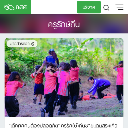
Skip
บริจาค
to
content
ครูรักษ์ถิ่น
TH
EN
ข่าวสารความรู้
“เด็กทุกคนต้องปลอดภัย” ครูรัก(ษ์)ถิ่นชายแดนสระแก้ว