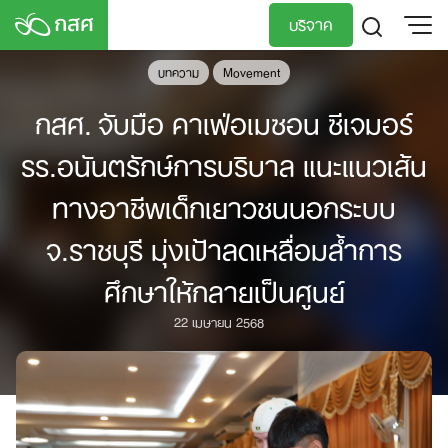
Skip
บริจาค
to
content
บทความ
Movement
TH
EN
กสศ. จับมือ คาเฟ่อเมซอน ซีเจมอร์
รร.อนันตรักษ์การบริบาล แนะแนวเส้น
ทางอาชีพเด็กเยาวชนนอกระบบ
จ.ราชบุรี มุ่งเป้าลดเหลื่อมล้ำการ
ศึกษาให้กลายเป็นศูนย์
22 เมษายน 2568