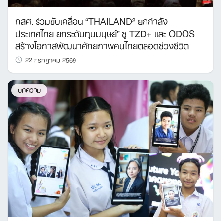
กสศ. ร่วมขับเคลื่อน “THAILAND² ยกกำลัง
ประเทศไทย ยกระดับทุนมนุษย์” ชู TZD+ และ ODOS
สร้างโอกาสพัฒนาศักยภาพคนไทยตลอดช่วงชีวิต
22 กรกฎาคม 2569
บทความ