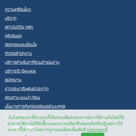
ความเคลื่อนไหว
บริจาค
สถาบันวิจัย กสศ.
คลังสมอง
ข้อตกลงและเงื่อนไข
ติดต่อสำนักงาน
บริการสำหรับภาคีร่วมดำเนินงาน
บริการ/E-Service
สมัครงาน
ข่าวประชาสัมพันธ์/ประกาศ
สอบถาม-แนะนำ-ติชม
นโยบายการคุ้มครองข้อมูลส่วนบุคคล
นโยบายคุกกี้
เว็บไซต์ของเราใช้งานคุกกี้เพื่อช่วยเพิ่มประสบการณ์การใช้งานเว็บไซต์ให้
สามารถใช้งานได้ดียิ่งขึ้น คุณสามารถเลือกที่จะยอมรับหรือปฏิเสธการใช้
Facebook
Youtube
งานคุกกี้ได้ง่ายๆ โดยการดูรายละเอียดเพิ่มเติมที่
นโยบายคุกกี้