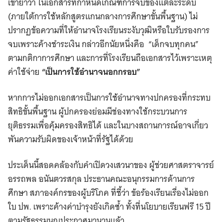
เขาย้ำว่า ในเอกสารที่กำหนดเกณฑ์การจบของแต่ละระดับ
(ภายใต้การใช้หลักสูตรแกนกลางการศึกษาขั้นพื้นฐาน) ไม่
ปรากฏข้อความที่ให้อำนาจโรงเรียนระงับวุฒิหรือใบรับรองการ
จบเพราะค้างชำระเงิน กล่าวอีกนัยหนึ่งคือ “เด็กจบทุกคน”
ตามกติกาการศึกษา และการที่โรงเรียนถือเอกสารไว้เพราะเหตุ
ค่าใช้จ่าย
“เป็นการใช้อำนาจนอกกรอบ”
หากการไม่ออกเอกสารเป็นการใช้อำนาจทางปกครองที่กระทบ
สิทธิขั้นพื้นฐาน ผู้ปกครองย่อมมีช่องทางใช้กระบวนการ
ยุติธรรมเพื่อคุ้มครองสิทธิได้ และในบางสถานการณ์อาจเกี่ยว
พันความรับผิดของเจ้าหน้าที่รัฐได้ด้วย
ประเด็นนี้สอดคล้องกับคำเปิดวงเสวนาของ ผู้ช่วยศาสตราจารย์
อรรถพล อนันตวรสกุล ประธานคณะอนุกรรมการด้านการ
ศึกษา สภาองค์กรของผู้บริโภค ที่ชี้ว่า ข้อร้องเรียนเรื่องไม่ออก
ใบ ปพ. เพราะค้างค่าบำรุงยังเกิดซ้ำ ทั้งที่นโยบายเรียนฟรี 15 ปี
ตามรัฐธรรมนูญประกาศมานานแล้ว