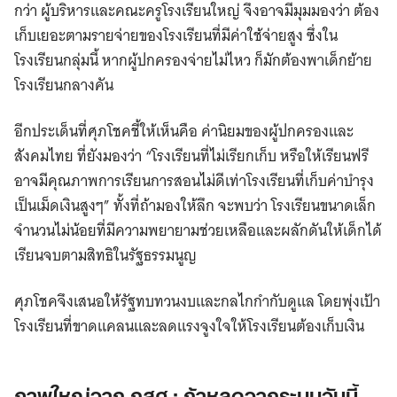
กว่า ผู้บริหารและคณะครูโรงเรียนใหญ่ จึงอาจมีมุมมองว่า ต้อง
เก็บเยอะตามรายจ่ายของโรงเรียนที่มีค่าใช้จ่ายสูง ซึ่งใน
โรงเรียนกลุ่มนี้ หากผู้ปกครองจ่ายไม่ไหว ก็มักต้องพาเด็กย้าย
โรงเรียนกลางคัน
อีกประเด็นที่ศุภโชคชี้ให้เห็นคือ ค่านิยมของผู้ปกครองและ
สังคมไทย ที่ยังมองว่า “โรงเรียนที่ไม่เรียกเก็บ หรือให้เรียนฟรี
อาจมีคุณภาพการเรียนการสอนไม่ดีเท่าโรงเรียนที่เก็บค่าบำรุง
เป็นเม็ดเงินสูงๆ” ทั้งที่ถ้ามองให้ลึก จะพบว่า โรงเรียนขนาดเล็ก
จำนวนไม่น้อยที่มีความพยายามช่วยเหลือและผลักดันให้เด็กได้
เรียนจบตามสิทธิในรัฐธรรมนูญ
ศุภโชคจึงเสนอให้รัฐทบทวนงบและกลไกกำกับดูแล โดยพุ่งเป้า
โรงเรียนที่ขาดแคลนและลดแรงจูงใจให้โรงเรียนต้องเก็บเงิน
ภาพใหญ่จาก กสศ.: ถ้าหลุดจากระบบวันนี้