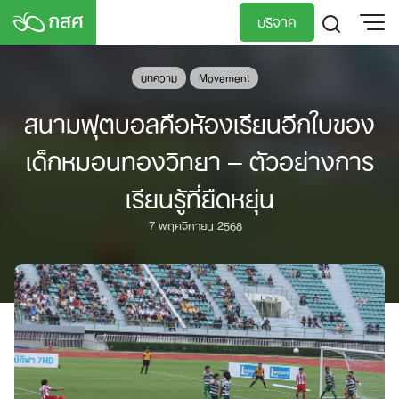
Skip
บริจาค
to
content
TH
EN
บทความ
Movement
สนามฟุตบอลคือห้องเรียนอีกใบของ
เด็กหมอนทองวิทยา – ตัวอย่างการ
เรียนรู้ที่ยืดหยุ่น
7 พฤศจิกายน 2568