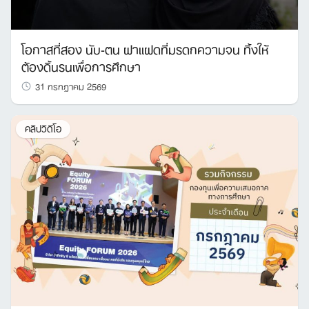
โอกาสที่สอง นับ-ตน ฝาแฝดที่มรดกความจน ทิ้งให้
Search
ต้องดิ้นรนเพื่อการศึกษา
for:
31 กรกฎาคม 2569
คลิปวิดีโอ