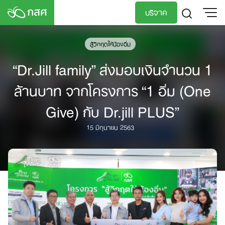
Skip
บริจาค
to
content
TH
EN
สู้วิกฤตให้น้องอิ่ม
“Dr.Jill family” ส่งมอบเงินจำนวน 1
ล้านบาท จากโครงการ “1 อิ่ม (One
Give) กับ Dr.jill PLUS”
15 มิถุนายน 2563