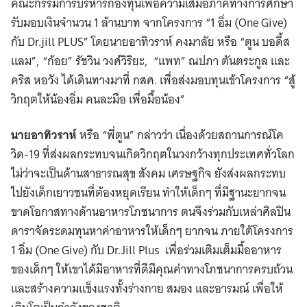
คณะกรรมการบริหารกองทุนเพื่อความเสมอภาคทางการศึกษา
รับมอบเงินจำนวน 1 ล้านบาท จากโครงการ “1 อิ่ม (One Give)
กับ Dr.jill PLUS” โดยนายอาทิวราห์ คงมาลัย หรือ “ตูน บอดี้ส
แลม”, “ก้อย” รัชวิน วงศ์วิริยะ, “แพท” ณปภา ตันตระกูล และ
คริส หอวัง ได้เดินทางมาที่ กสศ. เพื่อส่งมอบทุนเข้าโครงการ “สู้
วิกฤตให้น้องอิ่ม คนละมือ เพื่อมื้อน้อง”
นาย
อาทิวราห์
หรือ “พี่ตูน” กล่าวว่า เนื่องด้วยสถานการณ์โค
วิด-19 ที่ส่งผลกระทบจนเกิดวิกฤตในวงกว้างทุกประเทศทั่วโลก
ไม่ว่าจะเป็นด้านสาธารณสุข สังคม เศรษฐกิจ ยังส่งผลกระทบ
ไปยังเด็กเยาวชนที่ต้องหยุดเรียน ทำให้เด็กๆ ที่มีฐานะยากจน
ขาดโอกาสทางด้านอาหารโภชนาการ ตนจึงร่วมกับเหล่าศิลปิน
ดาราจัดระดมทุนหาค่าอาหารให้เด็กๆ ยากจน ภายใต้โครงการ
1 อิ่ม (
One Give)
กับ Dr.Jill Plus
เพื่อร่วมเติมเต็มมื้ออาหาร
ของเด็กๆ ให้เขาได้มีอาหารที่ดีมีคุณค่าทางโภชนาการครบถ้วน
และสร้างความแข็งแรงทั้งร่างกาย สมอง และอารมณ์ เพื่อให้