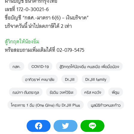
ผ่านบัญชี ธนาคารกรุงไทย
เลขที่ 172-0-30021-6
ชื่อบัญชี “กสศ.-มาตรา 6(6) – เงินบริจาค”
บริจาควันนี้ นำไปลดภาษีได้ 2 เท่า
สู้วิกฤตให้น้องอิ่ม
หรือสอบถามเพิ่มเติมได้ที่ 02-079-5475
กสศ.
COVID-19
สู้วิกฤตให้น้องอิ่ม คนละมือ เพื่อมื้อน้อง
อาทิวราห์ คงมาลัย
Dr.Jill
Dr.Jill family
ณปภา ตันตระกูล
รัชวิน วงศ์วิริยะ
คริส หอวัง
พี่ตูน
โครงการ 1 อิ่ม (One Give) กับ Dr.Jill Plus
มูลนิธิก้าวคนละก้าว