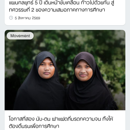
แผนกลยุทธ์ 5 ปี เดินหน้าขับเคลื่อน ก้าวไปด้วยกัน สู่
Search
ทศวรรษที่ 2 ของความเสมอภาคทางการศึกษา
for:
5 สิงหาคม 2569
Movement
โอกาสที่สอง นับ-ตน ฝาแฝดที่มรดกความจน ทิ้งให้
ต้องดิ้นรนเพื่อการศึกษา