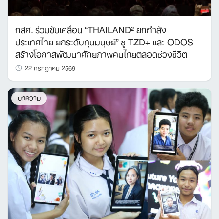
กสศ. ร่วมขับเคลื่อน “THAILAND² ยกกำลัง
ประเทศไทย ยกระดับทุนมนุษย์” ชู TZD+ และ ODOS
สร้างโอกาสพัฒนาศักยภาพคนไทยตลอดช่วงชีวิต
22 กรกฎาคม 2569
บทความ