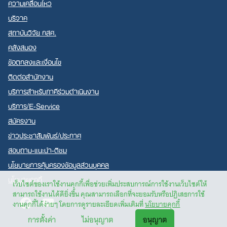
ความเคลื่อนไหว
บริจาค
สถาบันวิจัย กสศ.
คลังสมอง
ข้อตกลงและเงื่อนไข
ติดต่อสำนักงาน
บริการสำหรับภาคีร่วมดำเนินงาน
บริการ/E-Service
สมัครงาน
ข่าวประชาสัมพันธ์/ประกาศ
สอบถาม-แนะนำ-ติชม
นโยบายการคุ้มครองข้อมูลส่วนบุคคล
นโยบายคุกกี้
เว็บไซต์ของเราใช้งานคุกกี้เพื่อช่วยเพิ่มประสบการณ์การใช้งานเว็บไซต์ให้
สามารถใช้งานได้ดียิ่งขึ้น คุณสามารถเลือกที่จะยอมรับหรือปฏิเสธการใช้
Facebook
Youtube
งานคุกกี้ได้ง่ายๆ โดยการดูรายละเอียดเพิ่มเติมที่
นโยบายคุกกี้
การตั้งค่า
ไม่อนุญาต
อนุญาต