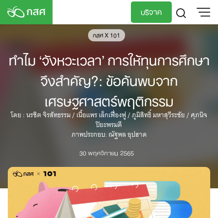
Skip
บริจาค
to
content
กสศ X 101
TH
EN
ทำไม ‘จังหวะเวลา’ การให้ทุนการศึกษา
จึงสำคัญ?: ข้อค้นพบจาก
เศรษฐศาสตร์พฤติกรรม
โดย : นรชิต จิรสัทธรรม / เนื้อแพร เล็กเฟื่องฟู / ภูมิสิทธิ์ มหาสุวีระชัย / ศุภนิจ
ปิยะพรมดี
ภาพประกอบ: ณัฐพล อุปฮาด
30 พฤศจิกายน 2565