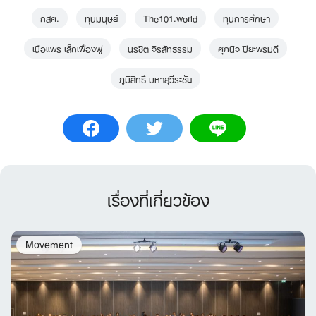
กสศ.
ทุนมนุษย์
The101.world
ทุนการศึกษา
เนื้อแพร เล็กเฟื่องฟู
นรชิต จิรสัทธรรม
ศุภนิจ ปิยะพรมดี
ภูมิสิทธิ์ มหาสุวีระชัย
เรื่องที่เกี่ยวข้อง
Movement