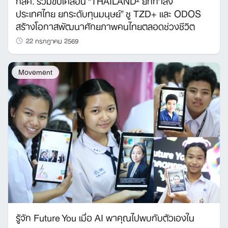
กสศ. ร่วมขับเคลื่อน “THAILAND² ยกกำลัง
ประเทศไทย ยกระดับทุนมนุษย์” ชู TZD+ และ ODOS
สร้างโอกาสพัฒนาศักยภาพคนไทยตลอดช่วงชีวิต
22 กรกฎาคม 2569
Movement
รู้จัก Future You เมื่อ AI พาคุณไปพบกับตัวเองใน