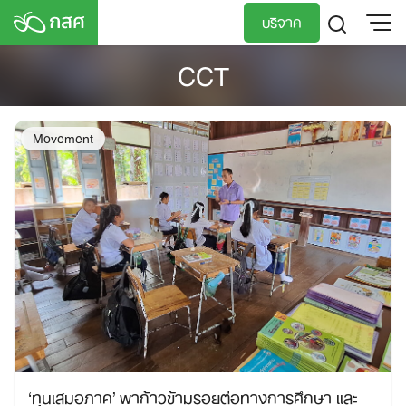
Skip
บริจาค
to
content
CCT
TH
EN
Movement
‘ทุนเสมอภาค’ พาก้าวข้ามรอยต่อทางการศึกษา และ