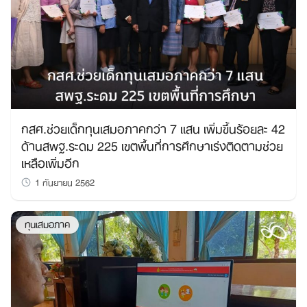
กสศ.ช่วยเด็กทุนเสมอภาคกว่า 7 แสน เพิ่มขึ้นร้อยละ 42
ด้านสพฐ.ระดม 225 เขตพื้นที่การศึกษาเร่งติดตามช่วย
Search
for:
เหลือเพิ่มอีก
1 กันยายน 2562
ทุนเสมอภาค