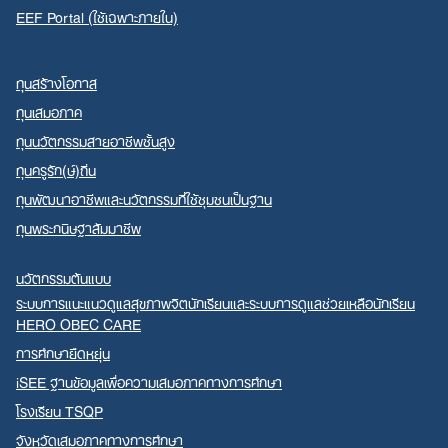
EEF Portal (ใช้เฉพาะภายใน)
ทุนสร้างโอกาส
ทุนเสมอภาค
ทุนนวัตกรรมสายอาชีพชั้นสูง
ทุนครูรัก(ษ์)ถิ่น
ทุนพัฒนาอาชีพและนวัตกรรมที่ใช้ชุมชนเป็นฐาน
ทุนพระกนิษฐาสัมมาชีพ
นวัตกรรมต้นแบบ
ระบบการแนะแนวดูแลสุขภาพจิตนักเรียนและระบบการดูแลช่วยเหลือนักเรียน
HERO OBEC CARE
การศึกษายืดหยุ่น
iSEE ฐานข้อมูลเพื่อความเสมอภาคทางการศึกษา
โรงเรียน TSQP
จังหวัดเสมอภาคทางการศึกษา