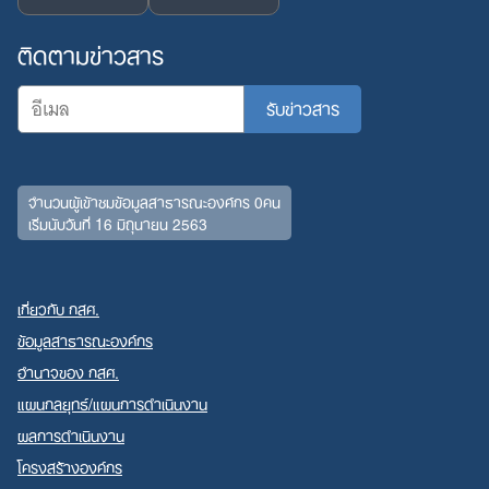
Search
ติดตามข่าวสาร
for:
จำนวนผู้เข้าชมข้อมูลสาธารณะองค์กร 0คน
เริ่มนับวันที่ 16 มิถุนายน 2563
เกี่ยวกับ กสศ.
ข้อมูลสาธารณะองค์กร
อำนาจของ กสศ.
แผนกลยุทธ์/แผนการดำเนินงาน
ผลการดำเนินงาน
โครงสร้างองค์กร