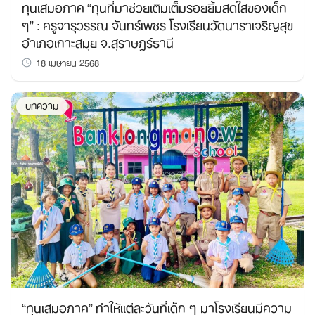
ทุนเสมอภาค “ทุนที่มาช่วยเติมเต็มรอยยิ้มสดใสของเด็ก
ๆ” : ครูจารุวรรณ จันทร์เพชร โรงเรียนวัดนาราเจริญสุข
อำเภอเกาะสมุย จ.สุราษฎร์ธานี
18 เมษายน 2568
บทความ
“ทุนเสมอภาค” ทำให้แต่ละวันที่เด็ก ๆ มาโรงเรียนมีความ