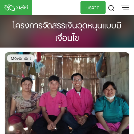
Skip
บริจาค
to
content
โครงการจัดสรรเงินอุดหนุนแบบมี
TH
EN
เงื่อนไข
Movement