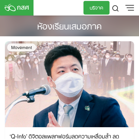
Skip
บริจาค
to
content
ห้องเรียนเสมอภาค
TH
EN
Movement
‘Q-Info’ ดิจิตอลแพลทฟอร์มลดความเหลื่อมล้ำ ลด