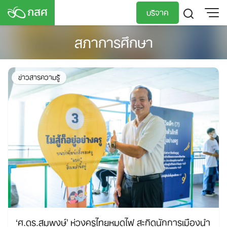
Skip
บริจาค
to
content
สภาการศึกษา
TH
EN
ข่าวสารความรู้
‘ศ.ดร.สมพงษ์’ ห่วงครูไทยหมดไฟ สะกิดนักการเมืองนำ