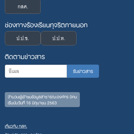
กสศ.
ช่องทางร้องเรียนทุจริตภายนอก
ป.ป.ช.
ป.ป.ท.
ติดตามข่าวสาร
จำนวนผู้เข้าชมข้อมูลสาธารณะองค์กร 0คน
Search
เริ่มนับวันที่ 16 มิถุนายน 2563
for:
เกี่ยวกับ กสศ.