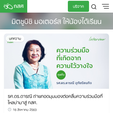
Skip
บริจาค
to
content
มิตซูบิชิ มอเตอร์ส ให้น้องได้เรียน
TH
EN
บทความ
รศ.ดร.ดารณี ถ่ายทอดมุมมองต่อคลื่นความร่วมมือที่
ไหลบ่ามาสู่ กสศ.
16 สิงหาคม 2563