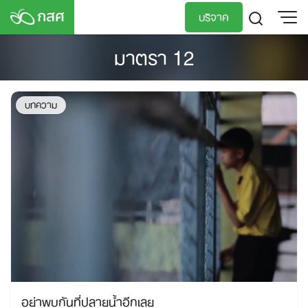
Skip
บริจาค
to
content
มาตรา 12
TH
EN
บทความ
อย่าพบกันที่ปลายน้ำอีกเลย