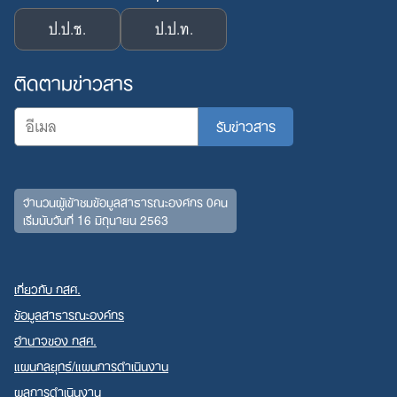
ป.ป.ช.
ป.ป.ท.
Search
for:
ติดตามข่าวสาร
จำนวนผู้เข้าชมข้อมูลสาธารณะองค์กร 0คน
เริ่มนับวันที่ 16 มิถุนายน 2563
เกี่ยวกับ กสศ.
ข้อมูลสาธารณะองค์กร
อำนาจของ กสศ.
แผนกลยุทธ์/แผนการดำเนินงาน
ผลการดำเนินงาน