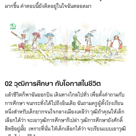
มากขึ้น คำตอบนี้ยังติดอยู่ในใจฉันตลอดมา
02 วุฒิการศึกษา กับโอกาสในชีวิต
แล้วชีวิตก็พาฉันออกบิน เดินทางไกลไปทั่ว เพื่อตั้งคำถามกับ
การศึกษา จนกระทั่งได้ไปถึงอินเดีย ฉันถามครูผู้ตั้งโรงเรียน
หนึ่งสำหรับเด็กยากจนใจกลางเมืองเดลีว่า วุฒิถ้าคุณให้เด็ก
เลือกได้ว่า จะเอาวุฒิการศึกษารึเปล่า วุฒิการศึกษายังศักดิ์
สิทธิอยู่มั้ย เพราะที่นั่น ให้เด็กเลือกได้ว่า จะเรียนแบบเอาวุฒิ