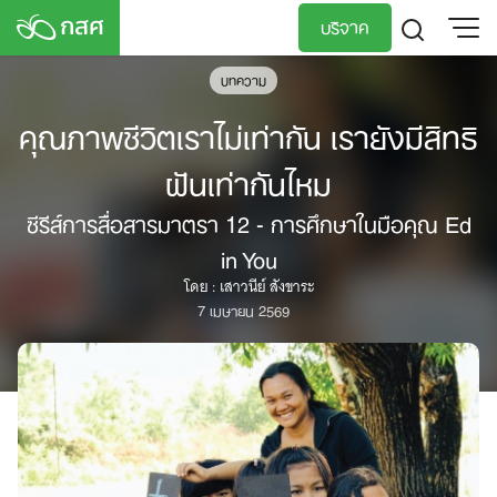
Skip
บริจาค
to
content
บทความ
TH
EN
คุณภาพชีวิตเราไม่เท่ากัน เรายังมีสิทธิ
ฝันเท่ากันไหม
ซีรีส์การสื่อสารมาตรา 12 - การศึกษาในมือคุณ Ed
in You
โดย : เสาวนีย์ สังขาระ
7 เมษายน 2569