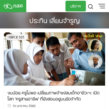
Skip
บริจาค
to
content
ประทิน เลี่ยนจำรูญ
TH
EN
กสศ X 101
งบน้อย ครูไม่พอ เปลี่ยนภาพจำแง่ลบเด็กอาชีวะฯ: เปิด
โลก ‘ครูสายอาชีพ’ ที่ยังสอนอยู่บนข้อจำกัด
10 มกราคม 2565