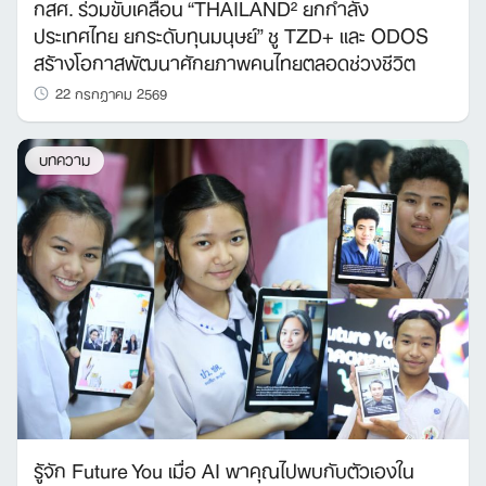
กสศ. ร่วมขับเคลื่อน “THAILAND² ยกกำลัง
ประเทศไทย ยกระดับทุนมนุษย์” ชู TZD+ และ ODOS
สร้างโอกาสพัฒนาศักยภาพคนไทยตลอดช่วงชีวิต
22 กรกฎาคม 2569
บทความ
รู้จัก Future You เมื่อ AI พาคุณไปพบกับตัวเองใน