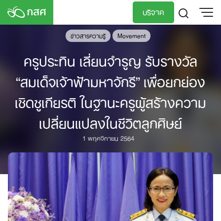
Skip
บริจาค
to
content
ข่าวสารความรู้
Movement
TH
EN
ครูประทิน เลี่ยนจำรูญ รับรางวัล
“สมเด็จเจ้าฟ้ามหาจักรี” เพื่อยกย่อง
เชิดชูเกียรติ ในฐานะครูผู้สร้างความ
เปลี่ยนแปลงในชีวิตลูกศิษย์
1 พฤศจิกายน 2564