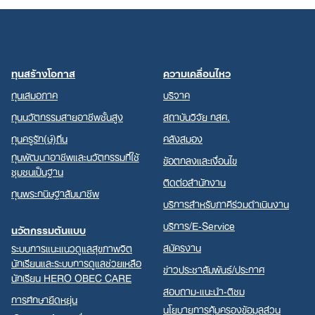
ทุนสร้างโอกาส
ความเคลื่อนไหว
ทุนเสมอภาค
บริจาค
ทุนนวัตกรรมสายอาชีพชั้นสูง
สถาบันวิจัย กสศ.
ทุนครูรัก(ษ์)ถิ่น
คลังสมอง
ทุนพัฒนาอาชีพและนวัตกรรมที่ใช้
ข้อตกลงและเงื่อนไข
ชุมชนเป็นฐาน
ติดต่อสำนักงาน
ทุนพระกนิษฐาสัมมาชีพ
บริการสำหรับภาคีร่วมดำเนินงาน
บริการ/E-Service
นวัตกรรมต้นแบบ
สมัครงาน
ระบบการแนะแนวดูแลสุขภาพจิต
นักเรียนและระบบการดูแลช่วยเหลือ
ข่าวประชาสัมพันธ์/ประกาศ
นักเรียน HERO OBEC CARE
สอบถาม-แนะนำ-ติชม
การศึกษายืดหยุ่น
นโยบายการคุ้มครองข้อมูลส่วน