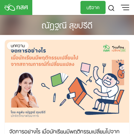
Skip
บริจาค
to
content
ณัฏฐณี สุขปรีดี
TH
EN
บทความ
จัดการอย่างไร เมื่อนักเรียนมีพฤติกรรมเปลี่ยนไปจาก