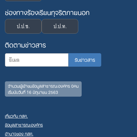
ช่องทางร้องเรียนทุจริตภายนอก
ป.ป.ช.
ป.ป.ท.
ติดตามข่าวสาร
จำนวนผู้เข้าชมข้อมูลสาธารณะองค์กร 0คน
เริ่มนับวันที่ 16 มิถุนายน 2563
Search
for:
เกี่ยวกับ กสศ.
ข้อมูลสาธารณะองค์กร
อำนาจของ กสศ.