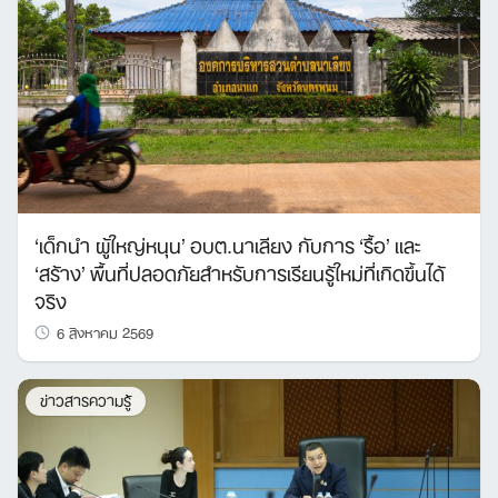
‘เด็กนำ ผู้ใหญ่หนุน’ อบต.นาเลียง กับการ ‘รื้อ’ และ
‘สร้าง’ พื้นที่ปลอดภัยสำหรับการเรียนรู้ใหม่ที่เกิดขึ้นได้
จริง
6 สิงหาคม 2569
ข่าวสารความรู้