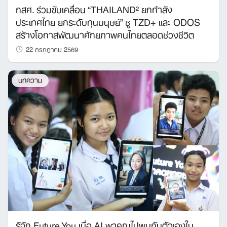
กสศ. ร่วมขับเคลื่อน “THAILAND² ยกกำลัง
ประเทศไทย ยกระดับทุนมนุษย์” ชู TZD+ และ ODOS
สร้างโอกาสพัฒนาศักยภาพคนไทยตลอดช่วงชีวิต
22 กรกฎาคม 2569
บทความ
รู้จัก Future You เมื่อ AI พาคุณไปพบกับตัวเองใน