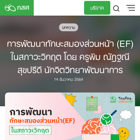
Skip
บริจาค
to
content
TH
EN
บทความ
การพัฒนาทักษะสมองส่วนหน้า (EF)
ในสภาวะวิกฤต โดย ครูพิม ณัฏฐณี
สุขปรีดี นักจิตวิทยาพัฒนาการ
14 ธันวาคม 2564