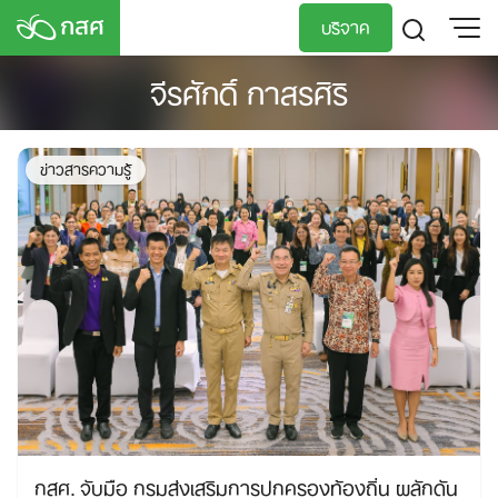
Skip
บริจาค
to
content
จีรศักดิ์ กาสรศิริ
TH
EN
ข่าวสารความรู้
กสศ. จับมือ กรมส่งเสริมการปกครองท้องถิ่น ผลักดัน