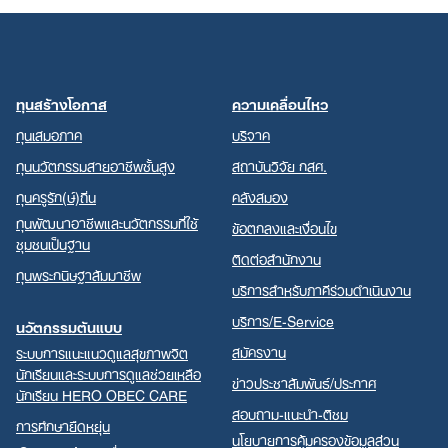
ทุนสร้างโอกาส
ความเคลื่อนไหว
ทุนเสมอภาค
บริจาค
ทุนนวัตกรรมสายอาชีพชั้นสูง
สถาบันวิจัย กสศ.
ทุนครูรัก(ษ์)ถิ่น
คลังสมอง
ทุนพัฒนาอาชีพและนวัตกรรมที่ใช้
ข้อตกลงและเงื่อนไข
ชุมชนเป็นฐาน
ติดต่อสำนักงาน
ทุนพระกนิษฐาสัมมาชีพ
บริการสำหรับภาคีร่วมดำเนินงาน
บริการ/E-Service
นวัตกรรมต้นแบบ
สมัครงาน
ระบบการแนะแนวดูแลสุขภาพจิต
นักเรียนและระบบการดูแลช่วยเหลือ
ข่าวประชาสัมพันธ์/ประกาศ
นักเรียน HERO OBEC CARE
สอบถาม-แนะนำ-ติชม
การศึกษายืดหยุ่น
นโยบายการคุ้มครองข้อมูลส่วน