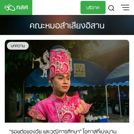
Skip
บริจาค
to
content
คณะหมอลำเสียงอิสาน
TH
EN
บทความ
“รอยต่อของวัย และวุฒิการศึกษา” โอกาสที่เบ่งบาน