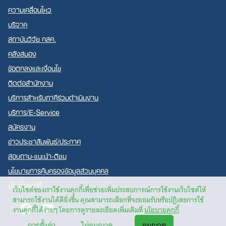
ความเคลื่อนไหว
บริจาค
สถาบันวิจัย กสศ.
คลังสมอง
ข้อตกลงและเงื่อนไข
ติดต่อสำนักงาน
บริการสำหรับภาคีร่วมดำเนินงาน
บริการ/E-Service
สมัครงาน
ข่าวประชาสัมพันธ์/ประกาศ
สอบถาม-แนะนำ-ติชม
นโยบายการคุ้มครองข้อมูลส่วนบุคคล
นโยบายคุกกี้
เว็บไซต์ของเราใช้งานคุกกี้เพื่อช่วยเพิ่มประสบการณ์การใช้งานเว็บไซต์ให้
สามารถใช้งานได้ดียิ่งขึ้น คุณสามารถเลือกที่จะยอมรับหรือปฏิเสธการใช้
Facebook
Youtube
งานคุกกี้ได้ง่ายๆ โดยการดูรายละเอียดเพิ่มเติมที่
นโยบายคุกกี้
การตั้งค่า
ไม่อนุญาต
อนุญาต