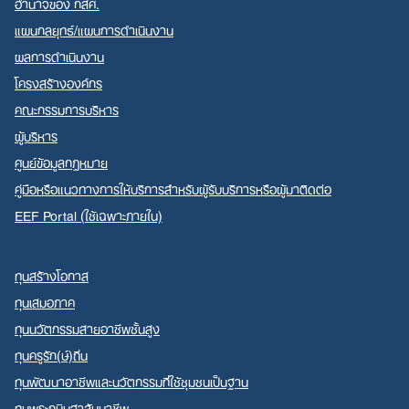
อำนาจของ กสศ.
แผนกลยุทธ์/แผนการดำเนินงาน
ผลการดำเนินงาน
โครงสร้างองค์กร
คณะกรรมการบริหาร
ผู้บริหาร
ศูนย์ข้อมูลกฎหมาย
คู่มือหรือแนวทางการให้บริการสำหรับผู้รับบริการหรือผู้มาติดต่อ
EEF Portal (ใช้เฉพาะภายใน)
ทุนสร้างโอกาส
ทุนเสมอภาค
ทุนนวัตกรรมสายอาชีพชั้นสูง
ทุนครูรัก(ษ์)ถิ่น
ทุนพัฒนาอาชีพและนวัตกรรมที่ใช้ชุมชนเป็นฐาน
ทุนพระกนิษฐาสัมมาชีพ