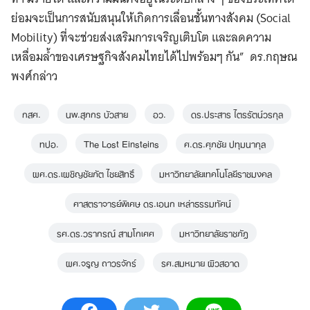
ย่อมจะเป็นการสนับสนุนให้เกิดการเลื่อนชั้นทางสังคม (Social
Mobility) ที่จะช่วยส่งเสริมการเจริญเติบโต และลดความ
เหลื่อมล้ำของเศรษฐกิจสังคมไทยได้ไปพร้อมๆ กัน” ดร.กฤษณ
พงศ์กล่าว
กสศ.
นพ.สุภกร บัวสาย
อว.
ดร.ประสาร ไตรรัตน์วรกุล
ทปอ.
The Lost Einsteins
ศ.ดร.ศุภชัย ปทุมนากุล
ผศ.ดร.เผชิญชัยภัต ไชยสิทธิ์
มหาวิทยาลัยเทคโนโลยีราชมงคล
ศาสตราจารย์พิเศษ ดร.เอนก เหล่าธรรมทัศน์
รศ.ดร.วรากรณ์ สามโกเศศ
มหาวิทยาลัยราชภัฎ
ผศ.จรูญ ถาวรจักร์
รศ.สมหมาย ผิวสอาด