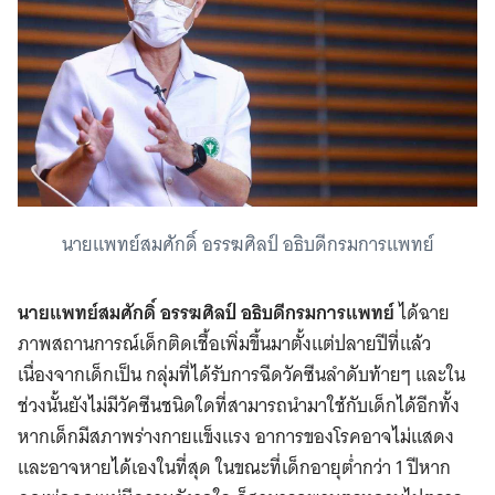
นายแพทย์สมศักดิ์ อรรฆศิลป์ อธิบดีกรมการแพทย์
นายแพทย์สมศักดิ์ อรรฆศิลป์ อธิบดีกรมการแพทย์
ได้ฉาย
ภาพสถานการณ์เด็กติดเชื้อเพิ่มขึ้นมาตั้งแต่ปลายปีที่แล้ว
เนื่องจากเด็กเป็น กลุ่มที่ได้รับการฉีดวัคซีนลำดับท้ายๆ และใน
ช่วงนั้นยังไม่มีวัคซีนชนิดใดที่สามารถนำมาใช้กับเด็กได้อีกทั้ง
หากเด็กมีสภาพร่างกายแข็งแรง อาการของโรคอาจไม่แสดง
และอาจหายได้เองในที่สุด ในขณะที่เด็กอายุต่ำกว่า 1 ปีหาก