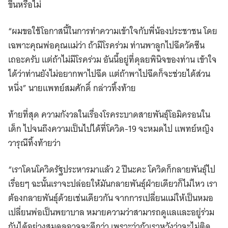
ขึ้นหรือไม่
“ผมขอใช้โอกาสนี้ในการทำความเข้าใจกับพี่น้องประชาชน โดย
เฉพาะคุณพ่อคุณแม่ว่า ถ้ามีโรคร่วม ท่านพาลูกไปฉีดวัคซีน
เถอะครับ แต่ถ้าไม่มีโรคร่วม อันนี้อยู่ที่ดุลยพินิจของท่าน เข้าใจ
ได้ว่าท่านยังไม่อยากพาไปฉีด แต่ถ้าพาไปฉีดก็จะช่วยได้ส่วน
หนึ่ง” นายแพทย์สมศักดิ์ กล่าวทิ้งท้าย
ท้ายที่สุด ความกังวลในเรื่องโรคระบาดสายพันธุ์โอมิครอนใน
Search
เด็ก ไปจนถึงความเป็นไปได้ที่โควิด-19 จะหมดไป แพทย์หญิง
for:
วารุณีทิ้งท้ายว่า
“เราโดนโควิดรัฐประหารมาแล้ว 2 ปีนะคะ โควิดก็กลายพันธุ์ไป
เรื่อยๆ ฉะนั้นเราจะปล่อยให้มันกลายพันธุ์ฝ่ายเดียวก็ไม่ไหว เรา
ต้องกลายพันธุ์ด้วยเช่นเดียวกัน จากการเปลี่ยนแม่ให้เป็นหมอ
เปลี่ยนพ่อเป็นพยาบาล หมายความว่าสามารถดูแลและอยู่ร่วม
กันได้อย่างสมดุลอาจจะดีกว่า เพราะว่าถ้าเราหวังว่าจะไม่ติด