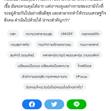
เชื้อ มันจะควบคุมได้ยาก แต่เราจะดูแลร่างกายของเรายังไงที่
จะอยู่ด้วยกันไปอย่างสันติสุข และสามารถทำให้ระบบเศรษฐกิจ
สังคม ดำเนินไปด้วยได้ น่าจะสำคัญกว่า”
กสศ.
กระทรวงสาธารณสุข
UNICEF
คลองเตยดีจัง
กรมสุขภาพจิต
กรมกิจการเด็กและเยาวชน
กรมการแพทย์
สมศักดิ์ อรรฆศิลป์
แพทย์หญิงวารุณี พรรณพานิช วานเดอพิทท์
เปลี่ยนแม่เป็นหมอ เปลี่ยนพ่อเป็นพยาบาล
ไทยพีบีเอส
สํานักงานเขตดุสิต กรุงเทพมหานคร
HFocus
ปิดเทอมใหญ่ รับมือโอมิครอนในเด็กอย่างไร?