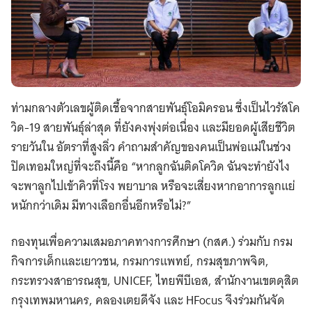
ท่ามกลางตัวเลขผู้ติดเชื้อจากสายพันธุ์โอมิครอน ซึ่งเป็นไวรัสโค
วิด-19 สายพันธุ์ล่าสุด ที่ยังคงพุ่งต่อเนื่อง และมียอดผู้เสียชีวิต
รายวันใน อัตราที่สูงลิ่ว คำถามสำคัญของคนเป็นพ่อแม่ในช่วง
ปิดเทอมใหญ่ที่จะถึงนี้คือ “หากลูกฉันติดโควิด ฉันจะทำยังไง
จะพาลูกไปเข้าคิวที่โรง พยาบาล หรือจะเสี่ยงหากอาการลูกแย่
หนักกว่าเดิม มีทางเลือกอื่นอีกหรือไม่?”
กองทุนเพื่อความเสมอภาคทางการศึกษา (กสศ.) ร่วมกับ กรม
กิจการเด็กและเยาวชน, กรมการแพทย์, กรมสุขภาพจิต,
กระทรวงสาธารณสุข, UNICEF, ไทยพีบีเอส, สํานักงานเขตดุสิต
กรุงเทพมหานคร, คลองเตยดีจัง และ HFocus จึงร่วมกันจัด