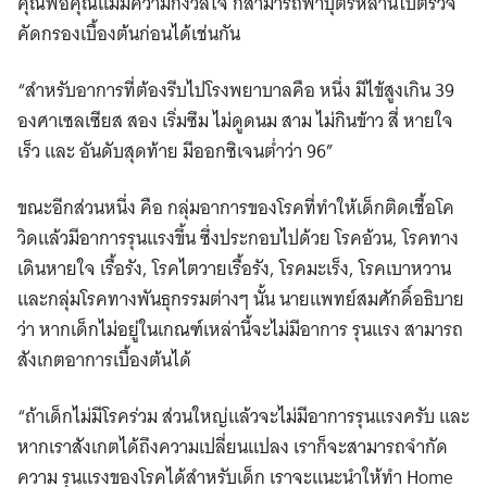
คุณพ่อคุณแม่มีความกังวลใจ ก็สามารถพาบุตรหลานไปตรวจ
คัดกรองเบื้องต้นก่อนได้เช่นกัน
“สำหรับอาการที่ต้องรีบไปโรงพยาบาลคือ หนึ่ง มีไข้สูงเกิน 39
องศาเซลเซียส สอง เริ่มซึม ไม่ดูดนม สาม ไม่กินข้าว สี่ หายใจ
เร็ว และ อันดับสุดท้าย มีออกซิเจนต่ำว่า 96”
ขณะอีกส่วนหนึ่ง คือ กลุ่มอาการของโรคที่ทำให้เด็กติดเชื้อโค
วิดแล้วมีอาการรุนแรงขึ้น ซึ่งประกอบไปด้วย โรคอ้วน, โรคทาง
เดินหายใจ เรื้อรัง, โรคไตวายเรื้อรัง, โรคมะเร็ง, โรคเบาหวาน
และกลุ่มโรคทางพันธุกรรมต่างๆ นั้น นายแพทย์สมศักดิ์อธิบาย
ว่า หากเด็กไม่อยู่ในเกณฑ์เหล่านี้จะไม่มีอาการ รุนแรง สามารถ
สังเกตอาการเบื้องต้นได้
“ถ้าเด็กไม่มีโรคร่วม ส่วนใหญ่แล้วจะไม่มีอาการรุนแรงครับ และ
หากเราสังเกตได้ถึงความเปลี่ยนแปลง เราก็จะสามารถจำกัด
ความ รุนแรงของโรคได้สำหรับเด็ก เราจะแนะนำให้ทำ Home