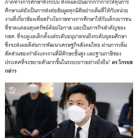
ภาคทางการศึกษาทั้งระบบ ทั้งหมดเป็นมากกว่าการให้ทุนการ
ศึกษาแต่ยังเป็นการส่งต่อข้อมูลทุกมิติอย่างเต็มที่ให้กับหน่วย
งานที่เกี่ยวข้องเพื่อสร้างโอกาสทางการศึกษาให้กับเด็กเยาวชน
ที่ขาดแคลนทุนทรัพย์ด้อยโอกาส และเป็นภารกิจสำคัญของ
กสศ. ที่จะดูแลเด็กตั้งแต่ระดับอนุบาลจนถึงระดับอุดมศึกษา
ซึ่งจะส่งผลดีต่อการพัฒนาเศรษฐกิจสังคมไทย ผ่านการเพิ่ม
Search
สัดส่วนของกำลังแรงงานที่มีทักษะขั้นสูง และฐานภาษีของ
for:
ประเทศที่จะขยายตัวมากขึ้นในระยะยาวอย่างยั่งยืน”
ดร.ไกรยส
กล่าว