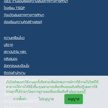
iSEE ฐานข้อมูลเพื่อความเสมอภาคทางการศึกษา
โรงเรียน TSQP
จังหวัดเสมอภาคทางการศึกษา
ห้องเรียนความคิดสร้างสรรค์
ความเคลื่อนไหว
บริจาค
สถาบันวิจัย กสศ.
คลังสมอง
ข้อตกลงและเงื่อนไข
ติดต่อสำนักงาน
บริการสำหรับภาคีร่วมดำเนินงาน
เว็บไซต์ของเราใช้งานคุกกี้เพื่อช่วยเพิ่มประสบการณ์การใช้งานเว็บไซต์ให้
บริการ/E-Service
สามารถใช้งานได้ดียิ่งขึ้น คุณสามารถเลือกที่จะยอมรับหรือปฏิเสธการใช้
งานคุกกี้ได้ง่ายๆ โดยการดูรายละเอียดเพิ่มเติมที่
นโยบายคุกกี้
สมัครงาน
การตั้งค่า
ไม่อนุญาต
อนุญาต
ข่าวประชาสัมพันธ์/ประกาศ
สอบถาม-แนะนำ-ติชม