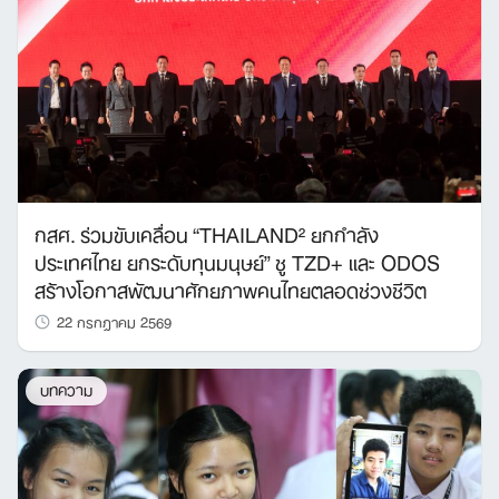
กสศ. ร่วมขับเคลื่อน “THAILAND² ยกกำลัง
ประเทศไทย ยกระดับทุนมนุษย์” ชู TZD+ และ ODOS
สร้างโอกาสพัฒนาศักยภาพคนไทยตลอดช่วงชีวิต
22 กรกฎาคม 2569
บทความ