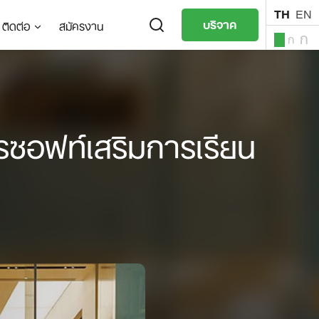
TH
EN
บริจาค
ติดต่อ
สมัครงาน
ก
ก
ก
TH
EN
รซอฟท์เสริมการเรียน