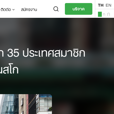
TH
EN
บริจาค
ติดต่อ
สมัครงาน
ก
ก
ก
TH
EN
าก 35 ประเทศสมาชิก
เนสโก