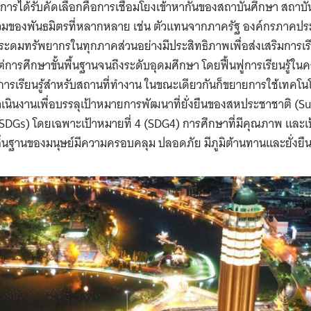
รได้รับคัดเลือกคือการเชื่อมโยงเข้าหากันของสถาบันศึกษา สถาบ
วมของพันธมิตรที่หลากหลาย เช่น ตัวแทนจากภาครัฐ องค์กรภาคประช
ถระดมทรัพยากรในทุกภาคส่วนอย่างมีประสิทธิภาพเพื่อส่งเสริมการเรี
แต่การศึกษาขั้นพื้นฐานจนถึงระดับอุดมศึกษา โดยฟื้นฟูการเรียนรู้
รียนรู้สำหรับสถานที่ทำงาน ในขณะเดียวกันก็ขยายการใช้เทคโนโลย
เนินงานเพื่อบรรลุเป้าหมายการพัฒนาที่ยั่งยืนของสหประชาชาติ (Su
DGs) โดยเฉพาะเป้าหมายที่ 4 (SDG4) การศึกษาที่มีคุณภาพ และเป
ถิ่นฐานของมนุษย์มีความครอบคลุม ปลอดภัย มีภูมิต้านทานและยั่งยื