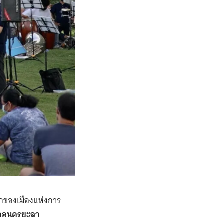
ลกของเมืองแห่งการ
าลนครยะลา