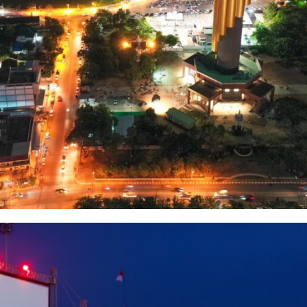
Search
for: