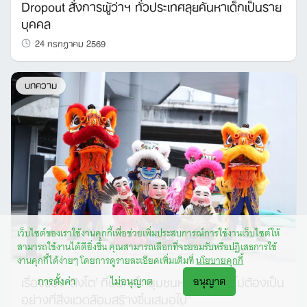
Dropout สั่งการผู้ว่าฯ ทั่วประเทศลุยค้นหาเด็กเป็นราย
บุคคล
24 กรกฎาคม 2569
บทความ
เว็บไซต์ของเราใช้งานคุกกี้เพื่อช่วยเพิ่มประสบการณ์การใช้งานเว็บไซต์ให้
สามารถใช้งานได้ดียิ่งขึ้น คุณสามารถเลือกที่จะยอมรับหรือปฏิเสธการใช้
งานคุกกี้ได้ง่ายๆ โดยการดูรายละเอียดเพิ่มเติมที่
นโยบายคุกกี้
เรื่องของ ‘สิงโต’ ที่บอกเด็กชุมชนหนึ่งว่า “เราไม่ต้องเป็น
การตั้งค่า
ไม่อนุญาต
อนุญาต
อย่างที่สิ่งแวดล้อมสร้างขึ้นเสมอไป”