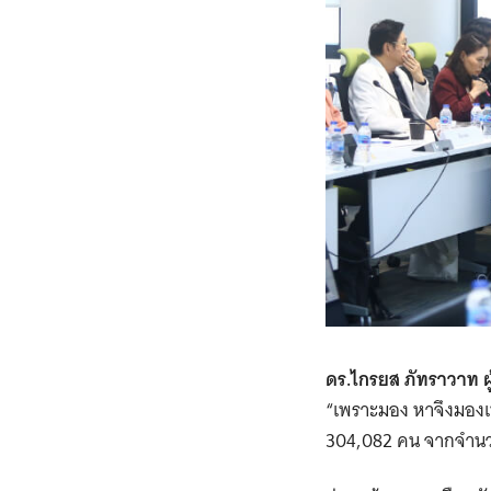
ดร.ไกรยส ภัทราวาท ผ
“เพราะมอง หาจึงมองเห
304,082 คน จากจำนวน