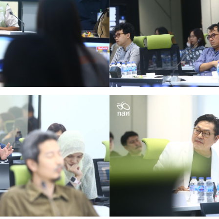
Search
for: