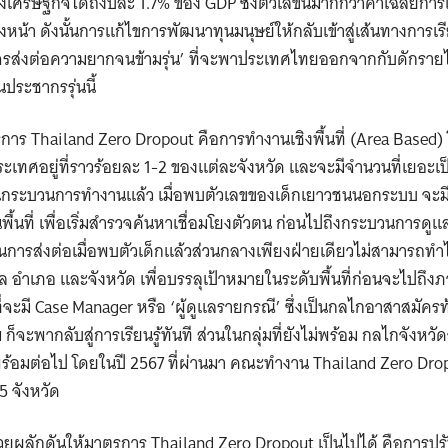
เศรษฐกิจได้ถึงปีละ 1.7% ของ GDP ซึ่งตัวเลขนี้มากกว่าค่าเฉลี่ยกา
้างหน้า ดังนั้นการแก้ไขการพัฒนาทุนมนุษย์ให้กลับเข้าสู่เส้นทางการเ
รส่งต่อความยากจนข้ามรุ่น’ ที่จะพาประเทศไทยออกจากกับดักรายไ
ประชากรรุ่นนี้
ร Thailand Zero Dropout คือการทำงานเชิงพื้นที่ (Area Based
ทศอยู่ที่ราวร้อยละ 1-2 ของแต่ละจังหวัด และจะมีจำนวนที่เยอะเ
ในกระบวนการทำงานแล้ว เมื่อพบตัวเลขของเด็กเยาวชนนอกระบบ จะมีก
นพื้นที่ เพื่อเริ่มสำรวจค้นหาเชื่อมโยงตัวตน ก่อนไปถึงกระบวนการดูแ
่งในการส่งต่อเมื่อพบตัวเด็กแล้วส่วนกลางเพียงฝ่ายเดียวไม่สามารถทำไ
อำเภอ และจังหวัด เพื่อบรรลุเป้าหมายในระดับพื้นที่ก่อนจะไปถึ
จะมี Case Manager หรือ ‘ผู้ดูแลรายกรณี’ ซึ่งเป็นกลไกอาสาสมัครท้อง
ก็จะพากลับสู่การเรียนรู้ทันที ส่วนในกลุ่มที่ยังไม่พร้อม กลไกจังหวั
ร้อมต่อไป โดยในปี 2567 ที่ผ่านมา คณะทำงาน Thailand Zero Dropo
5 จังหวัด
ช่วยผลักดันให้มาตรการ Thailand Zero Dropout เป็นไปได้ คือการป