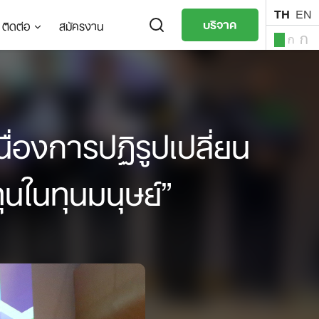
TH
EN
บริจาค
ติดต่อ
สมัครงาน
ก
ก
ก
TH
EN
ื่องการปฏิรูปเปลี่ยน
ุนในทุนมนุษย์”