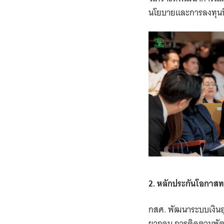
นโยบายและการลงทุนที
2. หลักประกันโอกาส
กสศ. พัฒนาระบบเงินอุ
ยากจน การติดตามพัฒน