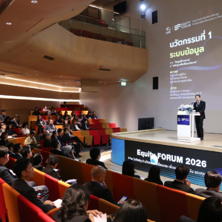
Search
for: