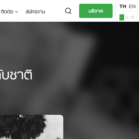
TH
EN
บริจาค
ติดต่อ
สมัครงาน
ก
ก
ก
TH
EN
ับชาติ