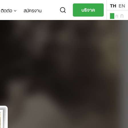
TH
EN
บริจาค
ติดต่อ
สมัครงาน
ก
ก
ก
TH
EN