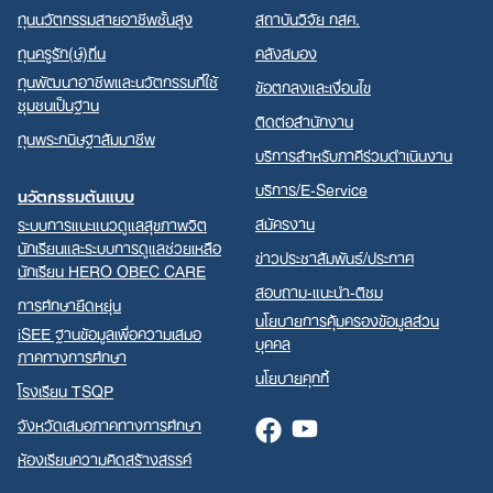
ทุนนวัตกรรมสายอาชีพชั้นสูง
สถาบันวิจัย กสศ.
ทุนครูรัก(ษ์)ถิ่น
คลังสมอง
ทุนพัฒนาอาชีพและนวัตกรรมที่ใช้
ข้อตกลงและเงื่อนไข
ชุมชนเป็นฐาน
ติดต่อสำนักงาน
ทุนพระกนิษฐาสัมมาชีพ
บริการสำหรับภาคีร่วมดำเนินงาน
บริการ/E-Service
นวัตกรรมต้นแบบ
สมัครงาน
ระบบการแนะแนวดูแลสุขภาพจิต
นักเรียนและระบบการดูแลช่วยเหลือ
ข่าวประชาสัมพันธ์/ประกาศ
นักเรียน HERO OBEC CARE
สอบถาม-แนะนำ-ติชม
การศึกษายืดหยุ่น
นโยบายการคุ้มครองข้อมูลส่วน
iSEE ฐานข้อมูลเพื่อความเสมอ
บุคคล
ภาคทางการศึกษา
นโยบายคุกกี้
โรงเรียน TSQP
จังหวัดเสมอภาคทางการศึกษา
Facebook
Youtube
ห้องเรียนความคิดสร้างสรรค์