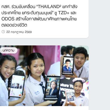
กสศ. ร่วมขับเคลื่อน “THAILAND² ยกกำลัง
ประเทศไทย ยกระดับทุนมนุษย์” ชู TZD+ และ
ODOS สร้างโอกาสพัฒนาศักยภาพคนไทย
ตลอดช่วงชีวิต
22 กรกฎาคม 2569
บทความ