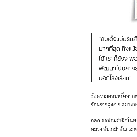
“สมเด็จแม่มีรับส
มากที่สุด ถึงแม
ได้ เราก็ยังจะพ
พัฒนาไปอย่างรว
นอกโรงเรียน”
ข้อความตอนหนึ่งจากพ
รัตนราชสุดา ฯ สยามบ
กสศ.ขอน้อมรำลึกในพร
หลวง ล้นเกล้าล้นกระหม