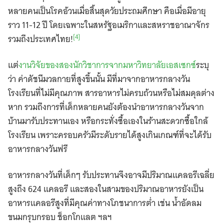
หลายคนเป็นโรคอ้วนเมื่อสิ้นสุดวัยประถมศึกษา คือเมื่อมีอายุ
ราว 11-12 ปี โดยเฉพาะในสหรัฐอเมริกาและสหราชอาณาจักร
[4]
รวมถึงประเทศไทย!
แต่
งานวิจัยของสองนักวิชาการจากมหาวิทยาลัยเอสเซกซ์
ระบุ
ว่า ค่าดัชนีมวลกายที่สูงขึ้นนั้น มีที่มาจากอาหารกลางวัน
โรงเรียนที่ไม่มีคุณภาพ สารอาหารไม่ครบถ้วนหรือไม่สมดุลต่าง
หาก รวมถึงการที่เด็กหลายคนยังต้องนำอาหารกลางวันจาก
บ้านมารับประทานเอง หรือกระทั่งซื้อเองในร้านสะดวกซื้อใกล้
โรงเรียน เพราะครอบครัวมีระดับรายได้สูงเกินเกณฑ์ที่จะได้รับ
อาหารกลางวันฟรี
อาหารกลางวันที่เด็กๆ รับประทานจึงอาจมีปริมาณแคลอรีเฉลี่ย
สูงถึง 624 แคลอรี และสองในสามของปริมาณอาหารยังเป็น
อาหารแคลอรีสูงที่มีคุณค่าทางโภชนาการต่ำ เช่น น้ำอัดลม
ขนมกรุบกรอบ ช็อกโกแลต ฯลฯ