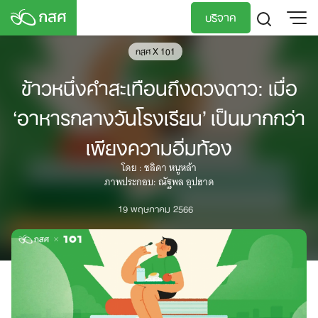
Skip
บริจาค
to
content
กสศ X 101
TH
EN
ข้าวหนึ่งคำสะเทือนถึงดวงดาว: เมื่อ
‘อาหารกลางวันโรงเรียน’ เป็นมากกว่า
เพียงความอิ่มท้อง
โดย : ชลิดา หนูหล้า
ภาพประกอบ: ณัฐพล อุปฮาด
19 พฤษภาคม 2566