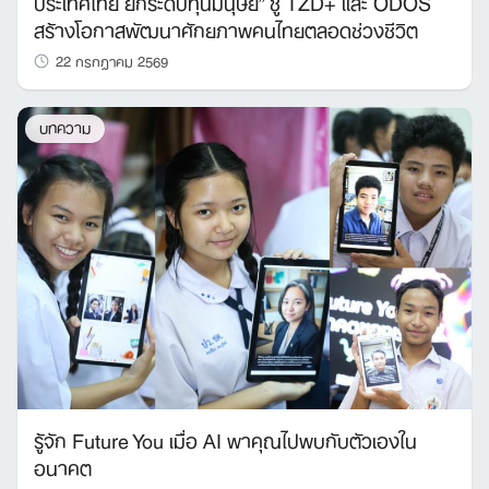
ประเทศไทย ยกระดับทุนมนุษย์” ชู TZD+ และ ODOS
สร้างโอกาสพัฒนาศักยภาพคนไทยตลอดช่วงชีวิต
22 กรกฎาคม 2569
บทความ
รู้จัก Future You เมื่อ AI พาคุณไปพบกับตัวเองใน
อนาคต