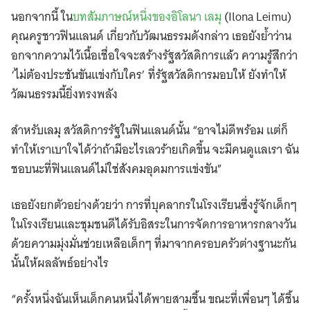
นอกจากนี้ ใน
บทสัมภาษณ์หนึ่งของอิโลนา เลมุ
(Ilona Leimu)
คุณครูชาวฟินแลนด์ เกี่ยวกับวัฒนธรรมดังกล่าว เธอยังย้ำว่าน
อกจากความไว้เนื้อเชื่อใจจะสร้างรัฐสวัสดิการแล้ว ความรู้สึกว่า
‘ไม่ต้องประชันขันแข่งกับใคร’ ที่รัฐสวัสดิการมอบให้ ยังทำให้
วัฒนธรรมนี้ยิ่งทรงพลัง
สำหรับเลมุ สวัสดิการรัฐในฟินแลนด์นั้น “อาจไม่ดีพร้อม แต่ก็
ทำให้เราเบาใจได้ว่าถ้ามีอะไรเลวร้ายเกิดขึ้น จะมีคนดูแลเรา ฉัน
ชอบนะที่ฟินแลนด์ไม่ใช่สังคมอุดมการแข่งขัน”
เธอยังยกตัวอย่างด้วยว่า การที่บุคลากรในโรงเรียนซึ่งรู้จักเด็กๆ
ในโรงเรียนและชุมชนดีได้รับอิสระในการจัดการอาหารกลางวัน
ด้วยความมุ่งมั่นช่วยเหลือเด็กๆ ที่มาจากครอบครัวต่างฐานะกัน
นั้นให้ผลลัพธ์อย่างไร
“ครั้งหนึ่งฉันเห็นเด็กคนหนึ่งได้พายสามชิ้น ขณะที่เพื่อนๆ ได้ชิ้น