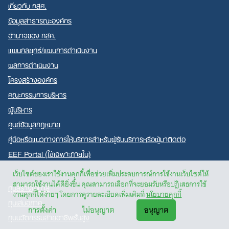
เกี่ยวกับ กสศ.
ข้อมูลสาธารณะองค์กร
อำนาจของ กสศ.
แผนกลยุทธ์/แผนการดำเนินงาน
ผลการดำเนินงาน
โครงสร้างองค์กร
คณะกรรมการบริหาร
ผู้บริหาร
ศูนย์ข้อมูลกฎหมาย
คู่มือหรือแนวทางการให้บริการสำหรับผู้รับบริการหรือผู้มาติดต่อ
EEF Portal (ใช้เฉพาะภายใน)
เว็บไซต์ของเราใช้งานคุกกี้เพื่อช่วยเพิ่มประสบการณ์การใช้งานเว็บไซต์ให้
สามารถใช้งานได้ดียิ่งขึ้น คุณสามารถเลือกที่จะยอมรับหรือปฏิเสธการใช้
ทุนสร้างโอกาส
งานคุกกี้ได้ง่ายๆ โดยการดูรายละเอียดเพิ่มเติมที่
นโยบายคุกกี้
ทุนเสมอภาค
การตั้งค่า
ไม่อนุญาต
อนุญาต
ทุนนวัตกรรมสายอาชีพชั้นสูง