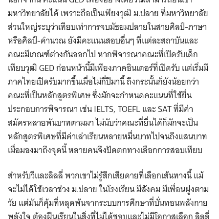
มหาวิทยาลัยได้ เพราะถือเป็นเพียงวุฒิ ม.ปลาย ที่มหาวิทยาลัย
ส่วนใหญ่ระบุว่าเทียบเท่าการจบมัธยมปลายในสายศิลป์-ภาษา
หรือศิลป์-คำนวณ ยังมีคะแนนสอบอื่นๆ ที่แต่ละสถาบันและ
คณะมีเกณฑ์ต่างกันออกไป หากพิจารณาคณะที่เปิดรับเด็ก
เทียบวุฒิ GED ก่อนหน้านี้มีเพียงภาคอินเตอร์ที่เปิดรับ แต่เริ่มมี
ภาคไทยเปิดรับมากขึ้นเมื่อไม่กี่ปีมานี้ ถึงกระนั้นก็ยังน้อยกว่า
คณะที่เป็นหลักสูตรพิเศษ ซึ่งมักจะกำหนดคะแนนที่ใช้ยื่น
ประกอบการพิจารณา เช่น IELTS, TOEFL และ SAT ที่มีค่า
สมัครหลายพันบาทตามมา ไม่นับว่าคณะที่ยื่นได้ก็มักจะเป็น
หลักสูตรพิเศษที่มีค่าเล่าเรียนหลายหมื่นบาทไปจนถึงแสนบาท
เมื่อมองมาถึงจุดนี้ หลายคนจึงปัดตกทางเลือกการสอบเทียบ
สำหรับวีและลิลลี่ พวกเขาไม่รู้สึกเสียดายที่เลือกเส้นทางนี้ แม้
จะไม่ได้ใช้เวลาช่วง ม.ปลาย ในโรงเรียน มีสังคม มีเพื่อนฝูงตาม
วัย แต่มันก็คุ้มที่หลุดพ้นจากระบบการศึกษาที่บั่นทอนพลังกาย
Search
พลังใจ ต้องฝืนเรียนในสิ่งที่ไม่ได้ชอบและไม่มีโอกาสเลือก ลิลลี่