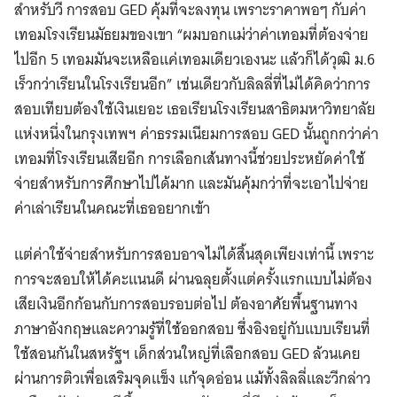
สำหรับวี การสอบ GED คุ้มที่จะลงทุน เพราะราคาพอๆ กับค่า
เทอมโรงเรียนมัธยมของเขา “ผมบอกแม่ว่าค่าเทอมที่ต้องจ่าย
ไปอีก 5 เทอมมันจะเหลือแค่เทอมเดียวเองนะ แล้วก็ได้วุฒิ ม.6
เร็วกว่าเรียนในโรงเรียนอีก” เช่นเดียวกับลิลลี่ที่ไม่ได้คิดว่าการ
สอบเทียบต้องใช้เงินเยอะ เธอเรียนโรงเรียนสาธิตมหาวิทยาลัย
แห่งหนึ่งในกรุงเทพฯ ค่าธรรมเนียมการสอบ GED นั้นถูกกว่าค่า
เทอมที่โรงเรียนเสียอีก การเลือกเส้นทางนี้ช่วยประหยัดค่าใช้
จ่ายสำหรับการศึกษาไปได้มาก และมันคุ้มกว่าที่จะเอาไปจ่าย
ค่าเล่าเรียนในคณะที่เธออยากเข้า
แต่ค่าใช้จ่ายสำหรับการสอบอาจไม่ได้สิ้นสุดเพียงเท่านี้ เพราะ
การจะสอบให้ได้คะแนนดี ผ่านฉลุยตั้งแต่ครั้งแรกแบบไม่ต้อง
เสียเงินอีกก้อนกับการสอบรอบต่อไป ต้องอาศัยพื้นฐานทาง
ภาษาอังกฤษและความรู้ที่ใช้ออกสอบ ซึ่งอิงอยู่กับแบบเรียนที่
ใช้สอนกันในสหรัฐฯ เด็กส่วนใหญ่ที่เลือกสอบ GED ล้วนเคย
ผ่านการติวเพื่อเสริมจุดแข็ง แก้จุดอ่อน แม้ทั้งลิลลี่และวีกล่าว