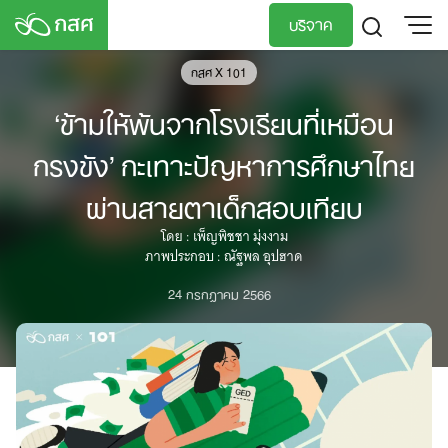
Skip
บริจาค
to
content
กสศ X 101
TH
EN
‘ข้ามให้พ้นจากโรงเรียนที่เหมือน
กรงขัง’ กะเทาะปัญหาการศึกษาไทย
ผ่านสายตาเด็กสอบเทียบ
โดย : เพ็ญพิชชา มุ่งงาม
ภาพประกอบ : ณัฐพล อุปฮาด
24 กรกฎาคม 2566